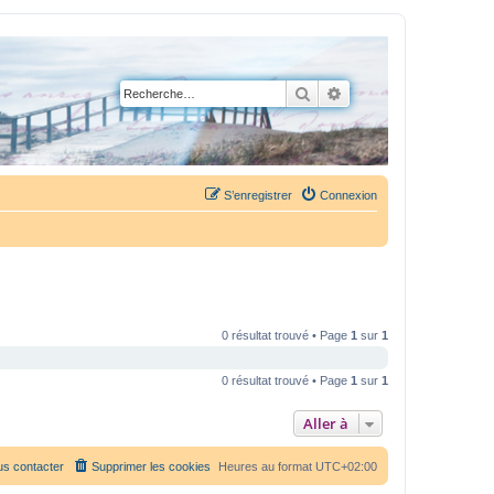
Rechercher
Recherche avancée
S’enregistrer
Connexion
0 résultat trouvé • Page
1
sur
1
0 résultat trouvé • Page
1
sur
1
Aller à
s contacter
Supprimer les cookies
Heures au format
UTC+02:00