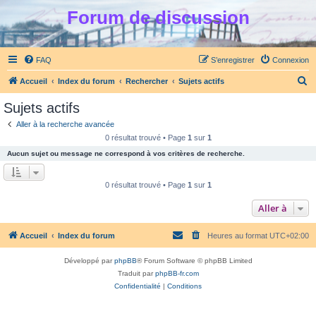
Forum de discussion
FAQ
S’enregistrer
Connexion
R
Accueil
Index du forum
Rechercher
Sujets actifs
e
Sujets actifs
c
Aller à la recherche avancée
h
0 résultat trouvé • Page
1
sur
1
e
Aucun sujet ou message ne correspond à vos critères de recherche.
r
c
0 résultat trouvé • Page
1
sur
1
h
Aller à
e
r
Accueil
Index du forum
Heures au format
UTC+02:00
Développé par
phpBB
® Forum Software © phpBB Limited
Traduit par
phpBB-fr.com
Confidentialité
|
Conditions