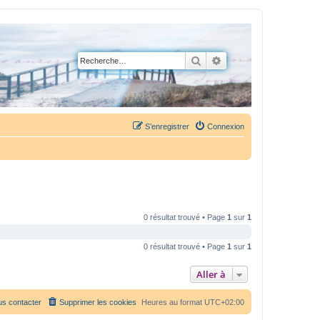
Rechercher
Recherche avancée
S’enregistrer
Connexion
0 résultat trouvé • Page
1
sur
1
0 résultat trouvé • Page
1
sur
1
Aller à
s contacter
Supprimer les cookies
Heures au format
UTC+02:00