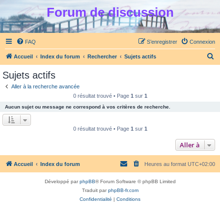
Forum de discussion
FAQ
S’enregistrer
Connexion
R
Accueil
Index du forum
Rechercher
Sujets actifs
e
Sujets actifs
c
Aller à la recherche avancée
h
0 résultat trouvé • Page
1
sur
1
e
Aucun sujet ou message ne correspond à vos critères de recherche.
r
c
0 résultat trouvé • Page
1
sur
1
h
Aller à
e
r
Accueil
Index du forum
Heures au format
UTC+02:00
Développé par
phpBB
® Forum Software © phpBB Limited
Traduit par
phpBB-fr.com
Confidentialité
|
Conditions