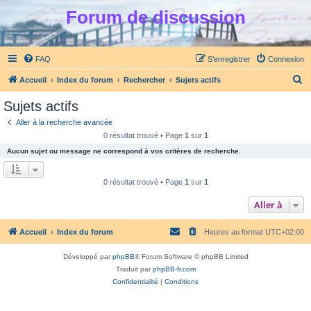
Forum de discussion
FAQ
S’enregistrer
Connexion
R
Accueil
Index du forum
Rechercher
Sujets actifs
e
Sujets actifs
c
Aller à la recherche avancée
h
0 résultat trouvé • Page
1
sur
1
e
Aucun sujet ou message ne correspond à vos critères de recherche.
r
c
0 résultat trouvé • Page
1
sur
1
h
Aller à
e
r
Accueil
Index du forum
Heures au format
UTC+02:00
Développé par
phpBB
® Forum Software © phpBB Limited
Traduit par
phpBB-fr.com
Confidentialité
|
Conditions