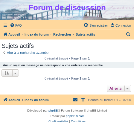
Forum de discussion
FAQ
S’enregistrer
Connexion
R
Accueil
Index du forum
Rechercher
Sujets actifs
e
Sujets actifs
c
Aller à la recherche avancée
h
0 résultat trouvé • Page
1
sur
1
e
Aucun sujet ou message ne correspond à vos critères de recherche.
r
c
0 résultat trouvé • Page
1
sur
1
h
Aller à
e
r
Accueil
Index du forum
Heures au format
UTC+02:00
Développé par
phpBB
® Forum Software © phpBB Limited
Traduit par
phpBB-fr.com
Confidentialité
|
Conditions