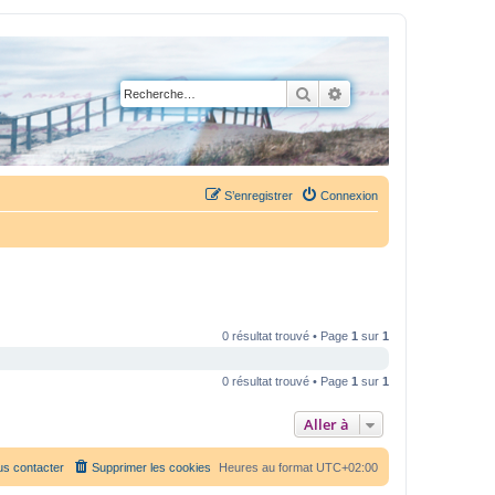
Rechercher
Recherche avancée
S’enregistrer
Connexion
0 résultat trouvé • Page
1
sur
1
0 résultat trouvé • Page
1
sur
1
Aller à
s contacter
Supprimer les cookies
Heures au format
UTC+02:00