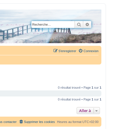
Rechercher
Recherche avancée
S’enregistrer
Connexion
0 résultat trouvé • Page
1
sur
1
0 résultat trouvé • Page
1
sur
1
Aller à
s contacter
Supprimer les cookies
Heures au format
UTC+02:00