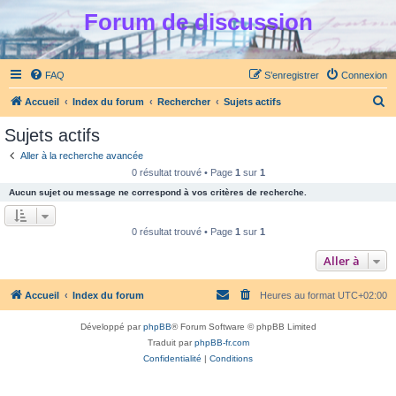
Forum de discussion
FAQ
S’enregistrer
Connexion
R
Accueil
Index du forum
Rechercher
Sujets actifs
e
Sujets actifs
c
Aller à la recherche avancée
h
0 résultat trouvé • Page
1
sur
1
e
Aucun sujet ou message ne correspond à vos critères de recherche.
r
c
0 résultat trouvé • Page
1
sur
1
h
Aller à
e
r
Accueil
Index du forum
Heures au format
UTC+02:00
Développé par
phpBB
® Forum Software © phpBB Limited
Traduit par
phpBB-fr.com
Confidentialité
|
Conditions