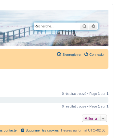
Rechercher
Recherche avancée
S’enregistrer
Connexion
0 résultat trouvé • Page
1
sur
1
0 résultat trouvé • Page
1
sur
1
Aller à
s contacter
Supprimer les cookies
Heures au format
UTC+02:00