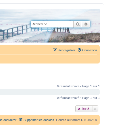
Rechercher
Recherche avancée
S’enregistrer
Connexion
0 résultat trouvé • Page
1
sur
1
0 résultat trouvé • Page
1
sur
1
Aller à
s contacter
Supprimer les cookies
Heures au format
UTC+02:00