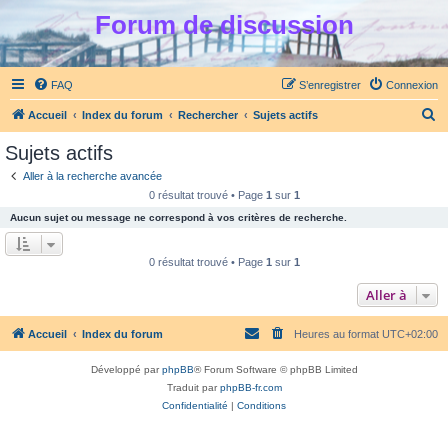
Forum de discussion
FAQ
S’enregistrer
Connexion
R
Accueil
Index du forum
Rechercher
Sujets actifs
e
Sujets actifs
c
Aller à la recherche avancée
h
0 résultat trouvé • Page
1
sur
1
e
Aucun sujet ou message ne correspond à vos critères de recherche.
r
c
0 résultat trouvé • Page
1
sur
1
h
Aller à
e
r
Accueil
Index du forum
Heures au format
UTC+02:00
Développé par
phpBB
® Forum Software © phpBB Limited
Traduit par
phpBB-fr.com
Confidentialité
|
Conditions