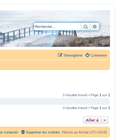
Rechercher
Recherche avancée
S’enregistrer
Connexion
0 résultat trouvé • Page
1
sur
1
0 résultat trouvé • Page
1
sur
1
Aller à
s contacter
Supprimer les cookies
Heures au format
UTC+02:00