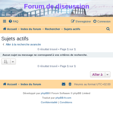
Forum de discussion
FAQ
S’enregistrer
Connexion
R
Accueil
Index du forum
Rechercher
Sujets actifs
e
Sujets actifs
c
Aller à la recherche avancée
h
0 résultat trouvé • Page
1
sur
1
e
Aucun sujet ou message ne correspond à vos critères de recherche.
r
c
0 résultat trouvé • Page
1
sur
1
h
Aller à
e
r
Accueil
Index du forum
Heures au format
UTC+02:00
Développé par
phpBB
® Forum Software © phpBB Limited
Traduit par
phpBB-fr.com
Confidentialité
|
Conditions