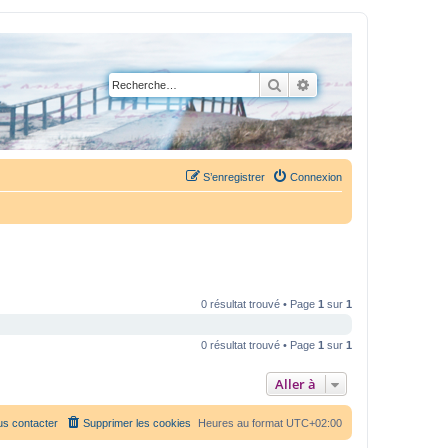
Rechercher
Recherche avancée
S’enregistrer
Connexion
0 résultat trouvé • Page
1
sur
1
0 résultat trouvé • Page
1
sur
1
Aller à
s contacter
Supprimer les cookies
Heures au format
UTC+02:00