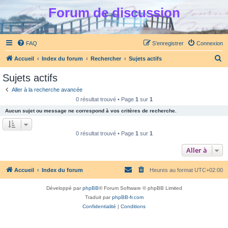
Forum de discussion
FAQ
S’enregistrer
Connexion
R
Accueil
Index du forum
Rechercher
Sujets actifs
e
Sujets actifs
c
Aller à la recherche avancée
h
0 résultat trouvé • Page
1
sur
1
e
Aucun sujet ou message ne correspond à vos critères de recherche.
r
c
0 résultat trouvé • Page
1
sur
1
h
Aller à
e
r
Accueil
Index du forum
Heures au format
UTC+02:00
Développé par
phpBB
® Forum Software © phpBB Limited
Traduit par
phpBB-fr.com
Confidentialité
|
Conditions