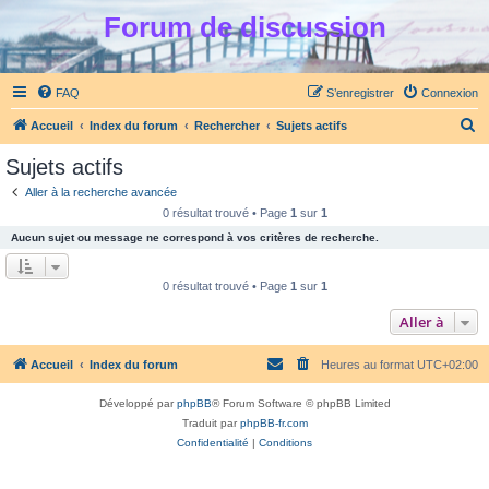
Forum de discussion
FAQ
S’enregistrer
Connexion
R
Accueil
Index du forum
Rechercher
Sujets actifs
e
Sujets actifs
c
Aller à la recherche avancée
h
0 résultat trouvé • Page
1
sur
1
e
Aucun sujet ou message ne correspond à vos critères de recherche.
r
c
0 résultat trouvé • Page
1
sur
1
h
Aller à
e
r
Accueil
Index du forum
Heures au format
UTC+02:00
Développé par
phpBB
® Forum Software © phpBB Limited
Traduit par
phpBB-fr.com
Confidentialité
|
Conditions