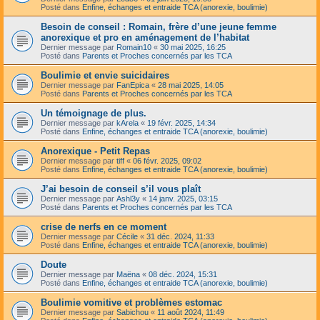
Posté dans
Enfine, échanges et entraide TCA (anorexie, boulimie)
Besoin de conseil : Romain, frère d’une jeune femme
anorexique et pro en aménagement de l’habitat
Dernier message par
Romain10
«
30 mai 2025, 16:25
Posté dans
Parents et Proches concernés par les TCA
Boulimie et envie suicidaires
Dernier message par
FanEpica
«
28 mai 2025, 14:05
Posté dans
Parents et Proches concernés par les TCA
Un témoignage de plus.
Dernier message par
kArela
«
19 févr. 2025, 14:34
Posté dans
Enfine, échanges et entraide TCA (anorexie, boulimie)
Anorexique - Petit Repas
Dernier message par
tiff
«
06 févr. 2025, 09:02
Posté dans
Enfine, échanges et entraide TCA (anorexie, boulimie)
J’ai besoin de conseil s’il vous plaît
Dernier message par
Ashl3y
«
14 janv. 2025, 03:15
Posté dans
Parents et Proches concernés par les TCA
crise de nerfs en ce moment
Dernier message par
Cécile
«
31 déc. 2024, 11:33
Posté dans
Enfine, échanges et entraide TCA (anorexie, boulimie)
Doute
Dernier message par
Maëna
«
08 déc. 2024, 15:31
Posté dans
Enfine, échanges et entraide TCA (anorexie, boulimie)
Boulimie vomitive et problèmes estomac
Dernier message par
Sabichou
«
11 août 2024, 11:49