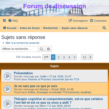
Forum de discussion
FAQ
S’enregistrer
Connexion
R
Accueil
Index du forum
Rechercher
Sujets sans réponse
e
Sujets sans réponse
c
Aller à la recherche avancée
h
Rechercher
Recherche avancée
e
Page
1
sur
12
1
2
3
4
5
12
Suivante
596 résultats trouvés
r
…
c
Sujets
h
Présentation
e
Dernier message par
Joëlle
«
27 juil. 2026, 21:47
Posté dans
Parents et Proches concernés par les TCA
r
Je ne sais pas ce que je suis
Dernier message par
Konnyy
«
04 juil. 2026, 21:40
Posté dans
Enfine, échanges et entraide TCA (anorexie, boulimie)
Thérapie cognitive et comportementale, est-ce que certains
l'ont fait et est ce que ça vous a aidé ?
Dernier message par
Mum
«
17 juin 2026, 09:50
Posté dans
Enfine, échanges et entraide TCA (anorexie, boulimie)