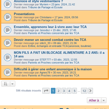
Anorexie et style vestimentaire ?
Dernier message par
Myriem
«
23 janv. 2024, 21:42
Posté dans
Tribune de Partage et Ecoute
Presentations
Dernier message par
Christiano
«
17 janv. 2024, 09:56
Posté dans
Tribune de Partage et Ecoute
Ensemble, apprenons leur à vivre avec leur TCA
Dernier message par
Jessdsz
«
15 déc. 2023, 17:45
Posté dans
Parents et Proches concernés par les TCA
Devoir mener un second combat contre les TCA
Dernier message par
stitch_33
«
09 déc. 2023, 21:36
Posté dans
Enfine, échanges et entraide TCA (anorexie, boulimie)
MON FILS A FAIT UN BLOCAGE ALIMENTAIRE A 2 ANS: il a
14 ans
Dernier message par
STEF777
«
03 déc. 2023, 12:55
Posté dans
Parents et Proches concernés par les TCA
Difficulté à gérer une enfant anorexique à la maison
Dernier message par
Agnes78
«
30 nov. 2023, 18:21
Posté dans
Parents et Proches concernés par les TCA
Page
1
sur
12
1
2
3
4
5
12
Suivante
596 résultats trouvés
…
Aller à