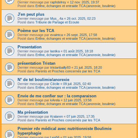
Dernier message par
raphdelrey
«
12 nov. 2025, 19:37
Posté dans
Enfine, échanges et entraide TCA (anorexie, boulimie)
J'en peut plus
Dernier message par
Mus_.4a
«
26 oct. 2025, 02:23
Posté dans
Tribune de Partage et Ecoute
Poème sur les TCA
Dernier message par
evaintca
«
26 sept. 2025, 17:58
Posté dans
Enfine, échanges et entraide TCA (anorexie, boulimie)
Presentation
Dernier message par
lastika
«
01 août 2025, 18:18
Posté dans
Enfine, échanges et entraide TCA (anorexie, boulimie)
présentation Tristan
Dernier message par
tristanbailly83
«
21 juil. 2025, 18:20
Posté dans
Parents et Proches concernés par les TCA
N° de tel boulimie/anorexie
Dernier message par
Cécile
«
09 juil. 2025, 02:40
Posté dans
Enfine, échanges et entraide TCA (anorexie, boulimie)
Envie de me confier sur : la comparaison
Dernier message par
kArela
«
12 juin 2025, 13:58
Posté dans
Enfine, échanges et entraide TCA (anorexie, boulimie)
Ma présentation
Dernier message par
Kralaren
«
07 juin 2025, 17:35
Posté dans
Parents et Proches concernés par les TCA
Premier rdv médical avec nutritionniste Boulimie
hyperphagie
Dernier message par
Lea56
«
01 juin 2025, 19:58