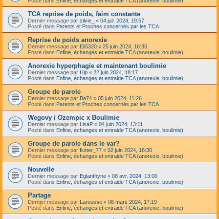
Posté dans
Enfine, échanges et entraide TCA (anorexie, boulimie)
TCA reprise de poids, faim constante
Dernier message par
silvie_
«
04 juil. 2024, 19:57
Posté dans
Parents et Proches concernés par les TCA
Reprise de poids anorexie
Dernier message par
Eli5320
«
25 juin 2024, 16:36
Posté dans
Enfine, échanges et entraide TCA (anorexie, boulimie)
Anorexie hyperphagie et maintenant boulimie
Dernier message par
Hlp
«
22 juin 2024, 18:17
Posté dans
Enfine, échanges et entraide TCA (anorexie, boulimie)
Groupe de parole
Dernier message par
Ba74
«
05 juin 2024, 11:26
Posté dans
Parents et Proches concernés par les TCA
Wegovy / Ozempic x Boulimie
Dernier message par
LisaP
«
04 juin 2024, 13:11
Posté dans
Enfine, échanges et entraide TCA (anorexie, boulimie)
Groupe de parole dans le var?
Dernier message par
flutter_77
«
02 juin 2024, 16:30
Posté dans
Enfine, échanges et entraide TCA (anorexie, boulimie)
Nouvelle
Dernier message par
Eglanthyne
«
08 avr. 2024, 13:00
Posté dans
Enfine, échanges et entraide TCA (anorexie, boulimie)
Partage
Dernier message par
Larousse
«
06 mars 2024, 17:19
Posté dans
Enfine, échanges et entraide TCA (anorexie, boulimie)