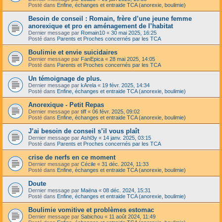
Posté dans
Enfine, échanges et entraide TCA (anorexie, boulimie)
Besoin de conseil : Romain, frère d’une jeune femme
anorexique et pro en aménagement de l’habitat
Dernier message par
Romain10
«
30 mai 2025, 16:25
Posté dans
Parents et Proches concernés par les TCA
Boulimie et envie suicidaires
Dernier message par
FanEpica
«
28 mai 2025, 14:05
Posté dans
Parents et Proches concernés par les TCA
Un témoignage de plus.
Dernier message par
kArela
«
19 févr. 2025, 14:34
Posté dans
Enfine, échanges et entraide TCA (anorexie, boulimie)
Anorexique - Petit Repas
Dernier message par
tiff
«
06 févr. 2025, 09:02
Posté dans
Enfine, échanges et entraide TCA (anorexie, boulimie)
J’ai besoin de conseil s’il vous plaît
Dernier message par
Ashl3y
«
14 janv. 2025, 03:15
Posté dans
Parents et Proches concernés par les TCA
crise de nerfs en ce moment
Dernier message par
Cécile
«
31 déc. 2024, 11:33
Posté dans
Enfine, échanges et entraide TCA (anorexie, boulimie)
Doute
Dernier message par
Maëna
«
08 déc. 2024, 15:31
Posté dans
Enfine, échanges et entraide TCA (anorexie, boulimie)
Boulimie vomitive et problèmes estomac
Dernier message par
Sabichou
«
11 août 2024, 11:49