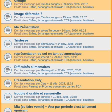
Groupe
Dernier message par
Clé des songes
«
09 mars 2026, 20:37
Posté dans
Enfine, échanges et entraide TCA (anorexie, boulimie)
Image déformée ?
Dernier message par
Clé des songes
«
15 févr. 2026, 17:37
Posté dans
Enfine, échanges et entraide TCA (anorexie, boulimie)
Ma Présentation
Dernier message par
Wyatt Turgeon
«
14 janv. 2026, 08:23
Posté dans
Enfine, échanges et entraide TCA (anorexie, boulimie)
Tristesse
Dernier message par
Emma2003
«
14 janv. 2026, 05:19
Posté dans
Enfine, échanges et entraide TCA (anorexie, boulimie)
représentation de soi en tant qu'anorexique
Dernier message par
jirachi17
«
29 déc. 2025, 18:11
Posté dans
Enfine, échanges et entraide TCA (anorexie, boulimie)
Difficultés alimentaires
Dernier message par
Marinegstfr
«
27 déc. 2025, 02:01
Posté dans
Enfine, échanges et entraide TCA (anorexie, boulimie)
Présentation Caty
Dernier message par
Caty
«
11 déc. 2025, 11:32
Posté dans
Parents et Proches concernés par les TCA
trouble d oralite et sensorielle
Dernier message par
drinette
«
01 déc. 2025, 10:58
Posté dans
Enfine, échanges et entraide TCA (anorexie, boulimie)
Mia (se faire vomir) + Ana par periode c'est tellement
épuisant