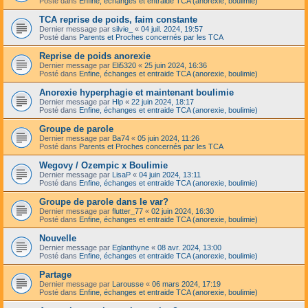
Posté dans
Enfine, échanges et entraide TCA (anorexie, boulimie)
TCA reprise de poids, faim constante
Dernier message par
silvie_
«
04 juil. 2024, 19:57
Posté dans
Parents et Proches concernés par les TCA
Reprise de poids anorexie
Dernier message par
Eli5320
«
25 juin 2024, 16:36
Posté dans
Enfine, échanges et entraide TCA (anorexie, boulimie)
Anorexie hyperphagie et maintenant boulimie
Dernier message par
Hlp
«
22 juin 2024, 18:17
Posté dans
Enfine, échanges et entraide TCA (anorexie, boulimie)
Groupe de parole
Dernier message par
Ba74
«
05 juin 2024, 11:26
Posté dans
Parents et Proches concernés par les TCA
Wegovy / Ozempic x Boulimie
Dernier message par
LisaP
«
04 juin 2024, 13:11
Posté dans
Enfine, échanges et entraide TCA (anorexie, boulimie)
Groupe de parole dans le var?
Dernier message par
flutter_77
«
02 juin 2024, 16:30
Posté dans
Enfine, échanges et entraide TCA (anorexie, boulimie)
Nouvelle
Dernier message par
Eglanthyne
«
08 avr. 2024, 13:00
Posté dans
Enfine, échanges et entraide TCA (anorexie, boulimie)
Partage
Dernier message par
Larousse
«
06 mars 2024, 17:19
Posté dans
Enfine, échanges et entraide TCA (anorexie, boulimie)