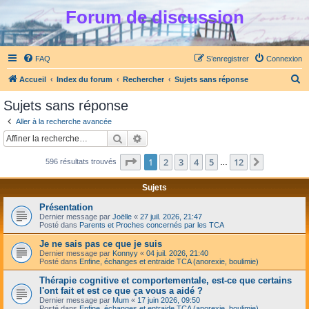
Forum de discussion
FAQ
S’enregistrer
Connexion
R
Accueil
Index du forum
Rechercher
Sujets sans réponse
e
Sujets sans réponse
c
Aller à la recherche avancée
h
Rechercher
Recherche avancée
e
Page
1
sur
12
1
2
3
4
5
12
Suivante
596 résultats trouvés
r
…
c
Sujets
h
Présentation
e
Dernier message par
Joëlle
«
27 juil. 2026, 21:47
Posté dans
Parents et Proches concernés par les TCA
r
Je ne sais pas ce que je suis
Dernier message par
Konnyy
«
04 juil. 2026, 21:40
Posté dans
Enfine, échanges et entraide TCA (anorexie, boulimie)
Thérapie cognitive et comportementale, est-ce que certains
l'ont fait et est ce que ça vous a aidé ?
Dernier message par
Mum
«
17 juin 2026, 09:50
Posté dans
Enfine, échanges et entraide TCA (anorexie, boulimie)