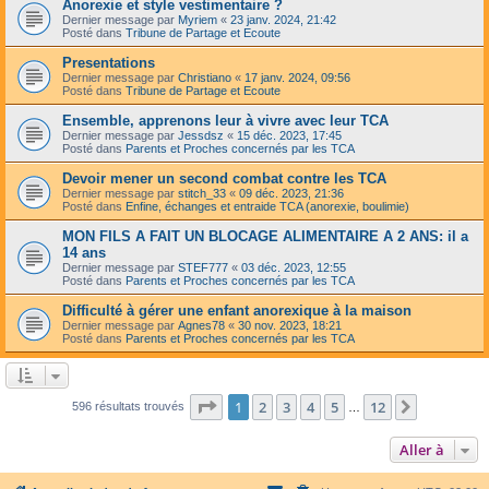
Anorexie et style vestimentaire ?
Dernier message par
Myriem
«
23 janv. 2024, 21:42
Posté dans
Tribune de Partage et Ecoute
Presentations
Dernier message par
Christiano
«
17 janv. 2024, 09:56
Posté dans
Tribune de Partage et Ecoute
Ensemble, apprenons leur à vivre avec leur TCA
Dernier message par
Jessdsz
«
15 déc. 2023, 17:45
Posté dans
Parents et Proches concernés par les TCA
Devoir mener un second combat contre les TCA
Dernier message par
stitch_33
«
09 déc. 2023, 21:36
Posté dans
Enfine, échanges et entraide TCA (anorexie, boulimie)
MON FILS A FAIT UN BLOCAGE ALIMENTAIRE A 2 ANS: il a
14 ans
Dernier message par
STEF777
«
03 déc. 2023, 12:55
Posté dans
Parents et Proches concernés par les TCA
Difficulté à gérer une enfant anorexique à la maison
Dernier message par
Agnes78
«
30 nov. 2023, 18:21
Posté dans
Parents et Proches concernés par les TCA
Page
1
sur
12
1
2
3
4
5
12
Suivante
596 résultats trouvés
…
Aller à