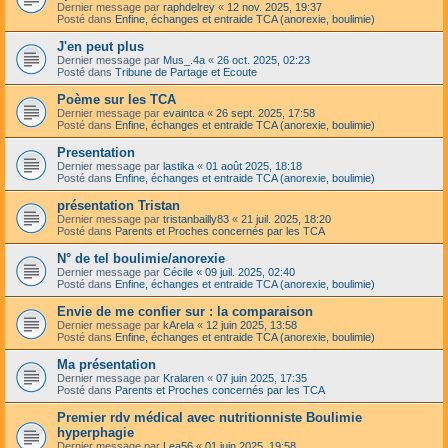
Dernier message par
raphdelrey
«
12 nov. 2025, 19:37
Posté dans
Enfine, échanges et entraide TCA (anorexie, boulimie)
J'en peut plus
Dernier message par
Mus_.4a
«
26 oct. 2025, 02:23
Posté dans
Tribune de Partage et Ecoute
Poème sur les TCA
Dernier message par
evaintca
«
26 sept. 2025, 17:58
Posté dans
Enfine, échanges et entraide TCA (anorexie, boulimie)
Presentation
Dernier message par
lastika
«
01 août 2025, 18:18
Posté dans
Enfine, échanges et entraide TCA (anorexie, boulimie)
présentation Tristan
Dernier message par
tristanbailly83
«
21 juil. 2025, 18:20
Posté dans
Parents et Proches concernés par les TCA
N° de tel boulimie/anorexie
Dernier message par
Cécile
«
09 juil. 2025, 02:40
Posté dans
Enfine, échanges et entraide TCA (anorexie, boulimie)
Envie de me confier sur : la comparaison
Dernier message par
kArela
«
12 juin 2025, 13:58
Posté dans
Enfine, échanges et entraide TCA (anorexie, boulimie)
Ma présentation
Dernier message par
Kralaren
«
07 juin 2025, 17:35
Posté dans
Parents et Proches concernés par les TCA
Premier rdv médical avec nutritionniste Boulimie
hyperphagie
Dernier message par
Lea56
«
01 juin 2025, 19:58