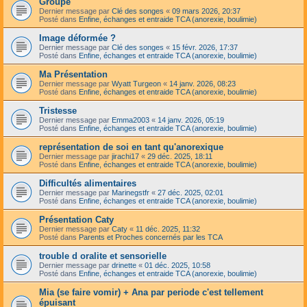
Groupe
Dernier message par
Clé des songes
«
09 mars 2026, 20:37
Posté dans
Enfine, échanges et entraide TCA (anorexie, boulimie)
Image déformée ?
Dernier message par
Clé des songes
«
15 févr. 2026, 17:37
Posté dans
Enfine, échanges et entraide TCA (anorexie, boulimie)
Ma Présentation
Dernier message par
Wyatt Turgeon
«
14 janv. 2026, 08:23
Posté dans
Enfine, échanges et entraide TCA (anorexie, boulimie)
Tristesse
Dernier message par
Emma2003
«
14 janv. 2026, 05:19
Posté dans
Enfine, échanges et entraide TCA (anorexie, boulimie)
représentation de soi en tant qu'anorexique
Dernier message par
jirachi17
«
29 déc. 2025, 18:11
Posté dans
Enfine, échanges et entraide TCA (anorexie, boulimie)
Difficultés alimentaires
Dernier message par
Marinegstfr
«
27 déc. 2025, 02:01
Posté dans
Enfine, échanges et entraide TCA (anorexie, boulimie)
Présentation Caty
Dernier message par
Caty
«
11 déc. 2025, 11:32
Posté dans
Parents et Proches concernés par les TCA
trouble d oralite et sensorielle
Dernier message par
drinette
«
01 déc. 2025, 10:58
Posté dans
Enfine, échanges et entraide TCA (anorexie, boulimie)
Mia (se faire vomir) + Ana par periode c'est tellement
épuisant