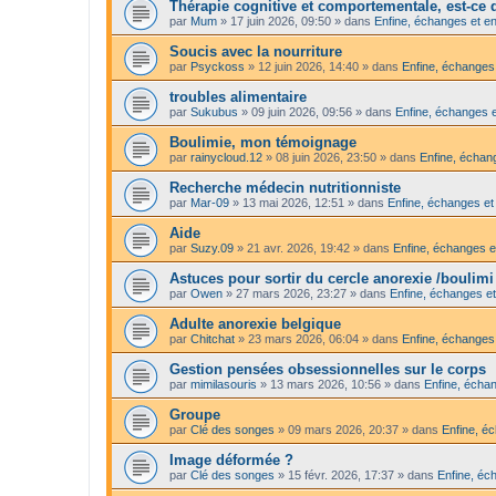
Thérapie cognitive et comportementale, est-ce qu
par
Mum
»
17 juin 2026, 09:50
» dans
Enfine, échanges et en
Soucis avec la nourriture
par
Psyckoss
»
12 juin 2026, 14:40
» dans
Enfine, échanges 
troubles alimentaire
par
Sukubus
»
09 juin 2026, 09:56
» dans
Enfine, échanges e
Boulimie, mon témoignage
par
rainycloud.12
»
08 juin 2026, 23:50
» dans
Enfine, échang
Recherche médecin nutritionniste
par
Mar-09
»
13 mai 2026, 12:51
» dans
Enfine, échanges et
Aide
par
Suzy.09
»
21 avr. 2026, 19:42
» dans
Enfine, échanges e
Astuces pour sortir du cercle anorexie /boulimi
par
Owen
»
27 mars 2026, 23:27
» dans
Enfine, échanges et
Adulte anorexie belgique
par
Chitchat
»
23 mars 2026, 06:04
» dans
Enfine, échanges 
Gestion pensées obsessionnelles sur le corps
par
mimilasouris
»
13 mars 2026, 10:56
» dans
Enfine, échan
Groupe
par
Clé des songes
»
09 mars 2026, 20:37
» dans
Enfine, é
Image déformée ?
par
Clé des songes
»
15 févr. 2026, 17:37
» dans
Enfine, éc