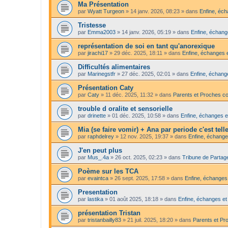
Ma Présentation
par
Wyatt Turgeon
»
14 janv. 2026, 08:23
» dans
Enfine, éch
Tristesse
par
Emma2003
»
14 janv. 2026, 05:19
» dans
Enfine, échang
représentation de soi en tant qu'anorexique
par
jirachi17
»
29 déc. 2025, 18:11
» dans
Enfine, échanges e
Difficultés alimentaires
par
Marinegstfr
»
27 déc. 2025, 02:01
» dans
Enfine, échange
Présentation Caty
par
Caty
»
11 déc. 2025, 11:32
» dans
Parents et Proches c
trouble d oralite et sensorielle
par
drinette
»
01 déc. 2025, 10:58
» dans
Enfine, échanges e
Mia (se faire vomir) + Ana par periode c'est tel
par
raphdelrey
»
12 nov. 2025, 19:37
» dans
Enfine, échange
J'en peut plus
par
Mus_.4a
»
26 oct. 2025, 02:23
» dans
Tribune de Partag
Poème sur les TCA
par
evaintca
»
26 sept. 2025, 17:58
» dans
Enfine, échanges 
Presentation
par
lastika
»
01 août 2025, 18:18
» dans
Enfine, échanges et
présentation Tristan
par
tristanbailly83
»
21 juil. 2025, 18:20
» dans
Parents et Pr