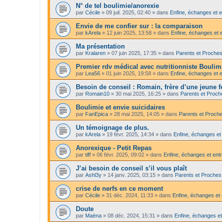
N° de tel boulimie/anorexie
par
Cécile
»
09 juil. 2025, 02:40
» dans
Enfine, échanges et e
Envie de me confier sur : la comparaison
par
kArela
»
12 juin 2025, 13:58
» dans
Enfine, échanges et 
Ma présentation
par
Kralaren
»
07 juin 2025, 17:35
» dans
Parents et Proche
Premier rdv médical avec nutritionniste Bouli
par
Lea56
»
01 juin 2025, 19:58
» dans
Enfine, échanges et e
Besoin de conseil : Romain, frère d’une jeune
par
Romain10
»
30 mai 2025, 16:25
» dans
Parents et Proch
Boulimie et envie suicidaires
par
FanEpica
»
28 mai 2025, 14:05
» dans
Parents et Proch
Un témoignage de plus.
par
kArela
»
19 févr. 2025, 14:34
» dans
Enfine, échanges et
Anorexique - Petit Repas
par
tiff
»
06 févr. 2025, 09:02
» dans
Enfine, échanges et entr
J’ai besoin de conseil s’il vous plaît
par
Ashl3y
»
14 janv. 2025, 03:15
» dans
Parents et Proches
crise de nerfs en ce moment
par
Cécile
»
31 déc. 2024, 11:33
» dans
Enfine, échanges et 
Doute
par
Maëna
»
08 déc. 2024, 15:31
» dans
Enfine, échanges et