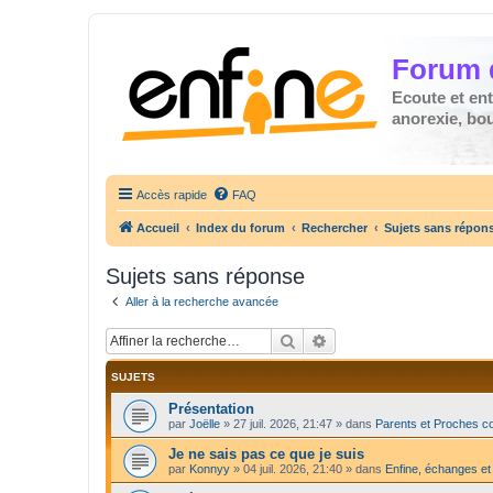
Forum 
Ecoute et en
anorexie, boul
Accès rapide
FAQ
Accueil
Index du forum
Rechercher
Sujets sans répon
Sujets sans réponse
Aller à la recherche avancée
Rechercher
Recherche avancée
SUJETS
Présentation
par
Joëlle
»
27 juil. 2026, 21:47
» dans
Parents et Proches c
Je ne sais pas ce que je suis
par
Konnyy
»
04 juil. 2026, 21:40
» dans
Enfine, échanges et