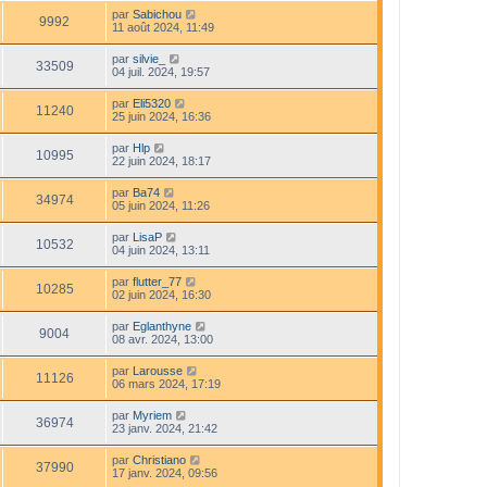
par
Sabichou
9992
11 août 2024, 11:49
par
silvie_
33509
04 juil. 2024, 19:57
par
Eli5320
11240
25 juin 2024, 16:36
par
Hlp
10995
22 juin 2024, 18:17
par
Ba74
34974
05 juin 2024, 11:26
par
LisaP
10532
04 juin 2024, 13:11
par
flutter_77
10285
02 juin 2024, 16:30
par
Eglanthyne
9004
08 avr. 2024, 13:00
par
Larousse
11126
06 mars 2024, 17:19
par
Myriem
36974
23 janv. 2024, 21:42
par
Christiano
37990
17 janv. 2024, 09:56