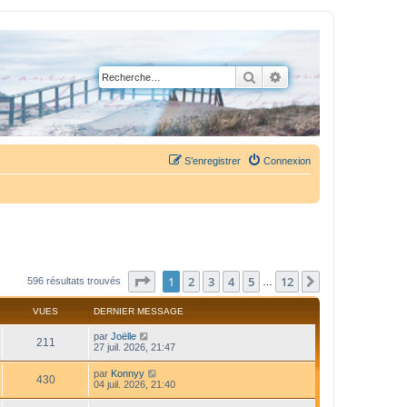
Rechercher
Recherche avancée
S’enregistrer
Connexion
Page
1
sur
12
1
2
3
4
5
12
Suivante
596 résultats trouvés
…
VUES
DERNIER MESSAGE
par
Joëlle
211
27 juil. 2026, 21:47
par
Konnyy
430
04 juil. 2026, 21:40