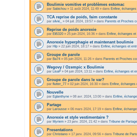
Boulimie vomitive et problèmes estomac
par
Sabichou
»
11 août 2024, 11:49
» dans
Enfine, échanges 
TCA reprise de poids, faim constante
par
silvie_
»
04 juil. 2024, 19:57
» dans
Parents et Proches c
Reprise de poids anorexie
par
Eli5320
»
25 juin 2024, 16:36
» dans
Enfine, échanges et 
Anorexie hyperphagie et maintenant boulimie
par
Hlp
»
22 juin 2024, 18:17
» dans
Enfine, échanges et entr
Groupe de parole
par
Ba74
»
05 juin 2024, 11:26
» dans
Parents et Proches c
Wegovy / Ozempic x Boulimie
par
LisaP
»
04 juin 2024, 13:11
» dans
Enfine, échanges et en
Groupe de parole dans le var?
par
flutter_77
»
02 juin 2024, 16:30
» dans
Enfine, échanges e
Nouvelle
par
Eglanthyne
»
08 avr. 2024, 13:00
» dans
Enfine, échange
Partage
par
Larousse
»
06 mars 2024, 17:19
» dans
Enfine, échanges
Anorexie et style vestimentaire ?
par
Myriem
»
23 janv. 2024, 21:42
» dans
Tribune de Partage
Presentations
par
Christiano
»
17 janv. 2024, 09:56
» dans
Tribune de Part