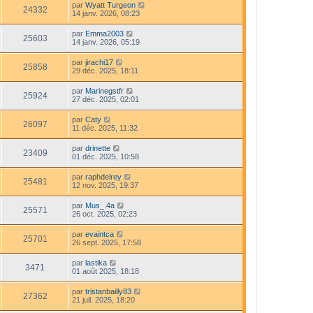
par
Wyatt Turgeon
24332
14 janv. 2026, 08:23
par
Emma2003
25603
14 janv. 2026, 05:19
par
jirachi17
25858
29 déc. 2025, 18:11
par
Marinegstfr
25924
27 déc. 2025, 02:01
par
Caty
26097
11 déc. 2025, 11:32
par
drinette
23409
01 déc. 2025, 10:58
par
raphdelrey
25481
12 nov. 2025, 19:37
par
Mus_.4a
25571
26 oct. 2025, 02:23
par
evaintca
25701
26 sept. 2025, 17:58
par
lastika
3471
01 août 2025, 18:18
par
tristanbailly83
27362
21 juil. 2025, 18:20