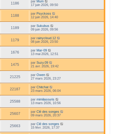
par
Mum
1186
17 juin 2026, 09:50
par
Psyckoss
1188
12 juin 2026, 14:40
par
Sukubus
1189
09 juin 2026, 09:56
par
rainycloud.12
1179
08 juin 2026, 23:50
par
Mar-09
1676
13 mai 2026, 12:51
par
Suzy.09
1475
21 avr. 2026, 19:42
par
Owen
21225
27 mars 2026, 23:27
par
Chitchat
22187
23 mars 2026, 06:04
par
mimilasouris
25588
13 mars 2026, 10:56
par
Clé des songes
25607
09 mars 2026, 20:37
par
Clé des songes
25663
15 févr. 2026, 17:37