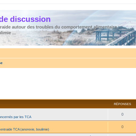
de discussion
traide autour des troubles du comportement alimentaire :
imie ...
se
RÉPONSES
0
oncernés par les TCA
0
 entraide TCA (anorexie, boulimie)