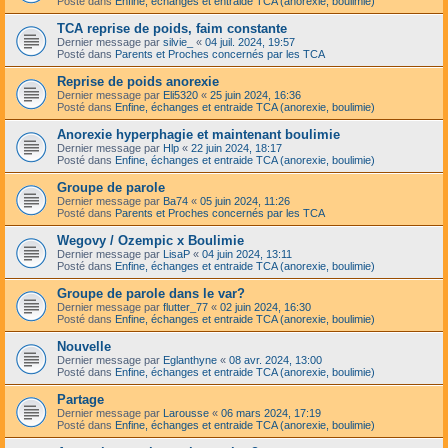
Posté dans
Enfine, échanges et entraide TCA (anorexie, boulimie)
TCA reprise de poids, faim constante
Dernier message par
silvie_
«
04 juil. 2024, 19:57
Posté dans
Parents et Proches concernés par les TCA
Reprise de poids anorexie
Dernier message par
Eli5320
«
25 juin 2024, 16:36
Posté dans
Enfine, échanges et entraide TCA (anorexie, boulimie)
Anorexie hyperphagie et maintenant boulimie
Dernier message par
Hlp
«
22 juin 2024, 18:17
Posté dans
Enfine, échanges et entraide TCA (anorexie, boulimie)
Groupe de parole
Dernier message par
Ba74
«
05 juin 2024, 11:26
Posté dans
Parents et Proches concernés par les TCA
Wegovy / Ozempic x Boulimie
Dernier message par
LisaP
«
04 juin 2024, 13:11
Posté dans
Enfine, échanges et entraide TCA (anorexie, boulimie)
Groupe de parole dans le var?
Dernier message par
flutter_77
«
02 juin 2024, 16:30
Posté dans
Enfine, échanges et entraide TCA (anorexie, boulimie)
Nouvelle
Dernier message par
Eglanthyne
«
08 avr. 2024, 13:00
Posté dans
Enfine, échanges et entraide TCA (anorexie, boulimie)
Partage
Dernier message par
Larousse
«
06 mars 2024, 17:19
Posté dans
Enfine, échanges et entraide TCA (anorexie, boulimie)