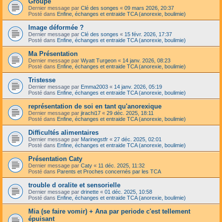
Groupe
Dernier message par
Clé des songes
«
09 mars 2026, 20:37
Posté dans
Enfine, échanges et entraide TCA (anorexie, boulimie)
Image déformée ?
Dernier message par
Clé des songes
«
15 févr. 2026, 17:37
Posté dans
Enfine, échanges et entraide TCA (anorexie, boulimie)
Ma Présentation
Dernier message par
Wyatt Turgeon
«
14 janv. 2026, 08:23
Posté dans
Enfine, échanges et entraide TCA (anorexie, boulimie)
Tristesse
Dernier message par
Emma2003
«
14 janv. 2026, 05:19
Posté dans
Enfine, échanges et entraide TCA (anorexie, boulimie)
représentation de soi en tant qu'anorexique
Dernier message par
jirachi17
«
29 déc. 2025, 18:11
Posté dans
Enfine, échanges et entraide TCA (anorexie, boulimie)
Difficultés alimentaires
Dernier message par
Marinegstfr
«
27 déc. 2025, 02:01
Posté dans
Enfine, échanges et entraide TCA (anorexie, boulimie)
Présentation Caty
Dernier message par
Caty
«
11 déc. 2025, 11:32
Posté dans
Parents et Proches concernés par les TCA
trouble d oralite et sensorielle
Dernier message par
drinette
«
01 déc. 2025, 10:58
Posté dans
Enfine, échanges et entraide TCA (anorexie, boulimie)
Mia (se faire vomir) + Ana par periode c'est tellement
épuisant