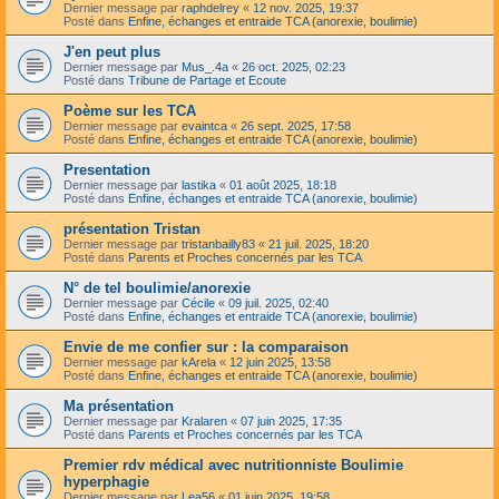
Dernier message par
raphdelrey
«
12 nov. 2025, 19:37
Posté dans
Enfine, échanges et entraide TCA (anorexie, boulimie)
J'en peut plus
Dernier message par
Mus_.4a
«
26 oct. 2025, 02:23
Posté dans
Tribune de Partage et Ecoute
Poème sur les TCA
Dernier message par
evaintca
«
26 sept. 2025, 17:58
Posté dans
Enfine, échanges et entraide TCA (anorexie, boulimie)
Presentation
Dernier message par
lastika
«
01 août 2025, 18:18
Posté dans
Enfine, échanges et entraide TCA (anorexie, boulimie)
présentation Tristan
Dernier message par
tristanbailly83
«
21 juil. 2025, 18:20
Posté dans
Parents et Proches concernés par les TCA
N° de tel boulimie/anorexie
Dernier message par
Cécile
«
09 juil. 2025, 02:40
Posté dans
Enfine, échanges et entraide TCA (anorexie, boulimie)
Envie de me confier sur : la comparaison
Dernier message par
kArela
«
12 juin 2025, 13:58
Posté dans
Enfine, échanges et entraide TCA (anorexie, boulimie)
Ma présentation
Dernier message par
Kralaren
«
07 juin 2025, 17:35
Posté dans
Parents et Proches concernés par les TCA
Premier rdv médical avec nutritionniste Boulimie
hyperphagie
Dernier message par
Lea56
«
01 juin 2025, 19:58