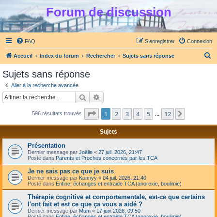
Forum de discussion
FAQ
S’enregistrer
Connexion
R
Accueil
Index du forum
Rechercher
Sujets sans réponse
e
Sujets sans réponse
c
Aller à la recherche avancée
h
Rechercher
Recherche avancée
e
Page
1
sur
12
1
2
3
4
5
12
Suivante
596 résultats trouvés
r
…
c
Sujets
h
Présentation
e
Dernier message par
Joëlle
«
27 juil. 2026, 21:47
Posté dans
Parents et Proches concernés par les TCA
r
Je ne sais pas ce que je suis
Dernier message par
Konnyy
«
04 juil. 2026, 21:40
Posté dans
Enfine, échanges et entraide TCA (anorexie, boulimie)
Thérapie cognitive et comportementale, est-ce que certains
l'ont fait et est ce que ça vous a aidé ?
Dernier message par
Mum
«
17 juin 2026, 09:50
Posté dans
Enfine, échanges et entraide TCA (anorexie, boulimie)