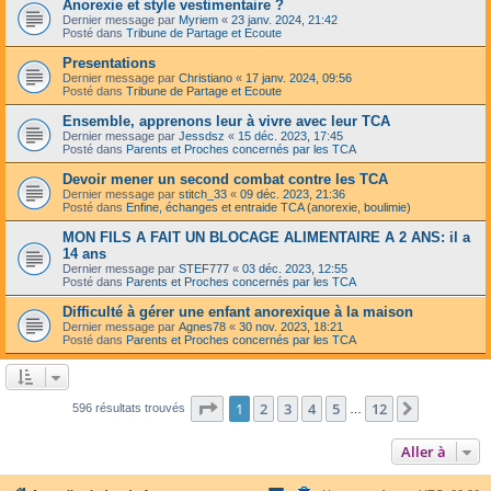
Anorexie et style vestimentaire ?
Dernier message par
Myriem
«
23 janv. 2024, 21:42
Posté dans
Tribune de Partage et Ecoute
Presentations
Dernier message par
Christiano
«
17 janv. 2024, 09:56
Posté dans
Tribune de Partage et Ecoute
Ensemble, apprenons leur à vivre avec leur TCA
Dernier message par
Jessdsz
«
15 déc. 2023, 17:45
Posté dans
Parents et Proches concernés par les TCA
Devoir mener un second combat contre les TCA
Dernier message par
stitch_33
«
09 déc. 2023, 21:36
Posté dans
Enfine, échanges et entraide TCA (anorexie, boulimie)
MON FILS A FAIT UN BLOCAGE ALIMENTAIRE A 2 ANS: il a
14 ans
Dernier message par
STEF777
«
03 déc. 2023, 12:55
Posté dans
Parents et Proches concernés par les TCA
Difficulté à gérer une enfant anorexique à la maison
Dernier message par
Agnes78
«
30 nov. 2023, 18:21
Posté dans
Parents et Proches concernés par les TCA
Page
1
sur
12
1
2
3
4
5
12
Suivante
596 résultats trouvés
…
Aller à