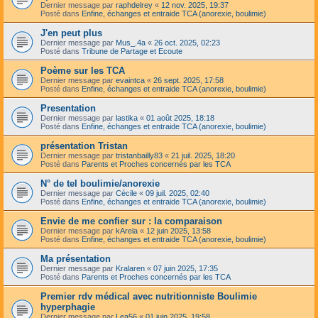
Dernier message par
raphdelrey
«
12 nov. 2025, 19:37
Posté dans
Enfine, échanges et entraide TCA (anorexie, boulimie)
J'en peut plus
Dernier message par
Mus_.4a
«
26 oct. 2025, 02:23
Posté dans
Tribune de Partage et Ecoute
Poème sur les TCA
Dernier message par
evaintca
«
26 sept. 2025, 17:58
Posté dans
Enfine, échanges et entraide TCA (anorexie, boulimie)
Presentation
Dernier message par
lastika
«
01 août 2025, 18:18
Posté dans
Enfine, échanges et entraide TCA (anorexie, boulimie)
présentation Tristan
Dernier message par
tristanbailly83
«
21 juil. 2025, 18:20
Posté dans
Parents et Proches concernés par les TCA
N° de tel boulimie/anorexie
Dernier message par
Cécile
«
09 juil. 2025, 02:40
Posté dans
Enfine, échanges et entraide TCA (anorexie, boulimie)
Envie de me confier sur : la comparaison
Dernier message par
kArela
«
12 juin 2025, 13:58
Posté dans
Enfine, échanges et entraide TCA (anorexie, boulimie)
Ma présentation
Dernier message par
Kralaren
«
07 juin 2025, 17:35
Posté dans
Parents et Proches concernés par les TCA
Premier rdv médical avec nutritionniste Boulimie
hyperphagie
Dernier message par
Lea56
«
01 juin 2025, 19:58