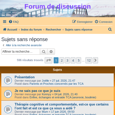
Forum de discussion
FAQ
S’enregistrer
Connexion
R
Accueil
Index du forum
Rechercher
Sujets sans réponse
e
Sujets sans réponse
c
Aller à la recherche avancée
h
Rechercher
Recherche avancée
e
Page
1
sur
12
1
2
3
4
5
12
Suivante
596 résultats trouvés
r
…
c
Sujets
h
Présentation
e
Dernier message par
Joëlle
«
27 juil. 2026, 21:47
Posté dans
Parents et Proches concernés par les TCA
r
Je ne sais pas ce que je suis
Dernier message par
Konnyy
«
04 juil. 2026, 21:40
Posté dans
Enfine, échanges et entraide TCA (anorexie, boulimie)
Thérapie cognitive et comportementale, est-ce que certains
l'ont fait et est ce que ça vous a aidé ?
Dernier message par
Mum
«
17 juin 2026, 09:50
Posté dans
Enfine, échanges et entraide TCA (anorexie, boulimie)