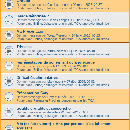
Groupe
Dernier message par
Clé des songes
«
09 mars 2026, 20:37
Posté dans
Enfine, échanges et entraide TCA (anorexie, boulimie)
Image déformée ?
Dernier message par
Clé des songes
«
15 févr. 2026, 17:37
Posté dans
Enfine, échanges et entraide TCA (anorexie, boulimie)
Ma Présentation
Dernier message par
Wyatt Turgeon
«
14 janv. 2026, 08:23
Posté dans
Enfine, échanges et entraide TCA (anorexie, boulimie)
Tristesse
Dernier message par
Emma2003
«
14 janv. 2026, 05:19
Posté dans
Enfine, échanges et entraide TCA (anorexie, boulimie)
représentation de soi en tant qu'anorexique
Dernier message par
jirachi17
«
29 déc. 2025, 18:11
Posté dans
Enfine, échanges et entraide TCA (anorexie, boulimie)
Difficultés alimentaires
Dernier message par
Marinegstfr
«
27 déc. 2025, 02:01
Posté dans
Enfine, échanges et entraide TCA (anorexie, boulimie)
Présentation Caty
Dernier message par
Caty
«
11 déc. 2025, 11:32
Posté dans
Parents et Proches concernés par les TCA
trouble d oralite et sensorielle
Dernier message par
drinette
«
01 déc. 2025, 10:58
Posté dans
Enfine, échanges et entraide TCA (anorexie, boulimie)
Mia (se faire vomir) + Ana par periode c'est tellement
épuisant