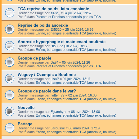
Posté dans
Enfine, échanges et entraide TCA (anorexie, boulimie)
TCA reprise de poids, faim constante
Dernier message par
silvie_
«
04 juil. 2024, 19:57
Posté dans
Parents et Proches concernés par les TCA
Reprise de poids anorexie
Dernier message par
Eli5320
«
25 juin 2024, 16:36
Posté dans
Enfine, échanges et entraide TCA (anorexie, boulimie)
Anorexie hyperphagie et maintenant boulimie
Dernier message par
Hlp
«
22 juin 2024, 18:17
Posté dans
Enfine, échanges et entraide TCA (anorexie, boulimie)
Groupe de parole
Dernier message par
Ba74
«
05 juin 2024, 11:26
Posté dans
Parents et Proches concernés par les TCA
Wegovy / Ozempic x Boulimie
Dernier message par
LisaP
«
04 juin 2024, 13:11
Posté dans
Enfine, échanges et entraide TCA (anorexie, boulimie)
Groupe de parole dans le var?
Dernier message par
flutter_77
«
02 juin 2024, 16:30
Posté dans
Enfine, échanges et entraide TCA (anorexie, boulimie)
Nouvelle
Dernier message par
Eglanthyne
«
08 avr. 2024, 13:00
Posté dans
Enfine, échanges et entraide TCA (anorexie, boulimie)
Partage
Dernier message par
Larousse
«
06 mars 2024, 17:19
Posté dans
Enfine, échanges et entraide TCA (anorexie, boulimie)