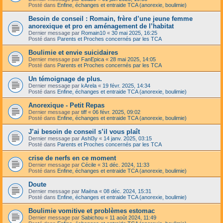
Posté dans
Enfine, échanges et entraide TCA (anorexie, boulimie)
Besoin de conseil : Romain, frère d’une jeune femme
anorexique et pro en aménagement de l’habitat
Dernier message par
Romain10
«
30 mai 2025, 16:25
Posté dans
Parents et Proches concernés par les TCA
Boulimie et envie suicidaires
Dernier message par
FanEpica
«
28 mai 2025, 14:05
Posté dans
Parents et Proches concernés par les TCA
Un témoignage de plus.
Dernier message par
kArela
«
19 févr. 2025, 14:34
Posté dans
Enfine, échanges et entraide TCA (anorexie, boulimie)
Anorexique - Petit Repas
Dernier message par
tiff
«
06 févr. 2025, 09:02
Posté dans
Enfine, échanges et entraide TCA (anorexie, boulimie)
J’ai besoin de conseil s’il vous plaît
Dernier message par
Ashl3y
«
14 janv. 2025, 03:15
Posté dans
Parents et Proches concernés par les TCA
crise de nerfs en ce moment
Dernier message par
Cécile
«
31 déc. 2024, 11:33
Posté dans
Enfine, échanges et entraide TCA (anorexie, boulimie)
Doute
Dernier message par
Maëna
«
08 déc. 2024, 15:31
Posté dans
Enfine, échanges et entraide TCA (anorexie, boulimie)
Boulimie vomitive et problèmes estomac
Dernier message par
Sabichou
«
11 août 2024, 11:49