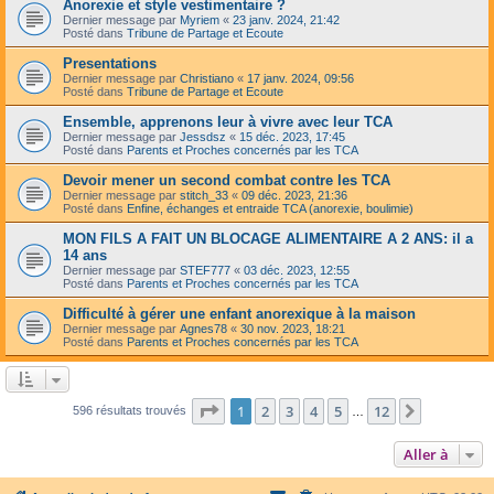
Anorexie et style vestimentaire ?
Dernier message par
Myriem
«
23 janv. 2024, 21:42
Posté dans
Tribune de Partage et Ecoute
Presentations
Dernier message par
Christiano
«
17 janv. 2024, 09:56
Posté dans
Tribune de Partage et Ecoute
Ensemble, apprenons leur à vivre avec leur TCA
Dernier message par
Jessdsz
«
15 déc. 2023, 17:45
Posté dans
Parents et Proches concernés par les TCA
Devoir mener un second combat contre les TCA
Dernier message par
stitch_33
«
09 déc. 2023, 21:36
Posté dans
Enfine, échanges et entraide TCA (anorexie, boulimie)
MON FILS A FAIT UN BLOCAGE ALIMENTAIRE A 2 ANS: il a
14 ans
Dernier message par
STEF777
«
03 déc. 2023, 12:55
Posté dans
Parents et Proches concernés par les TCA
Difficulté à gérer une enfant anorexique à la maison
Dernier message par
Agnes78
«
30 nov. 2023, 18:21
Posté dans
Parents et Proches concernés par les TCA
Page
1
sur
12
1
2
3
4
5
12
Suivante
596 résultats trouvés
…
Aller à