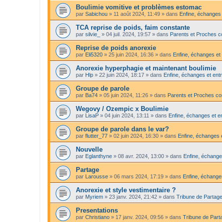
Boulimie vomitive et problèmes estomac
par
Sabichou
»
11 août 2024, 11:49
» dans
Enfine, échanges 
TCA reprise de poids, faim constante
par
silvie_
»
04 juil. 2024, 19:57
» dans
Parents et Proches c
Reprise de poids anorexie
par
Eli5320
»
25 juin 2024, 16:36
» dans
Enfine, échanges et 
Anorexie hyperphagie et maintenant boulimie
par
Hlp
»
22 juin 2024, 18:17
» dans
Enfine, échanges et entr
Groupe de parole
par
Ba74
»
05 juin 2024, 11:26
» dans
Parents et Proches c
Wegovy / Ozempic x Boulimie
par
LisaP
»
04 juin 2024, 13:11
» dans
Enfine, échanges et en
Groupe de parole dans le var?
par
flutter_77
»
02 juin 2024, 16:30
» dans
Enfine, échanges e
Nouvelle
par
Eglanthyne
»
08 avr. 2024, 13:00
» dans
Enfine, échange
Partage
par
Larousse
»
06 mars 2024, 17:19
» dans
Enfine, échanges
Anorexie et style vestimentaire ?
par
Myriem
»
23 janv. 2024, 21:42
» dans
Tribune de Partage
Presentations
par
Christiano
»
17 janv. 2024, 09:56
» dans
Tribune de Part