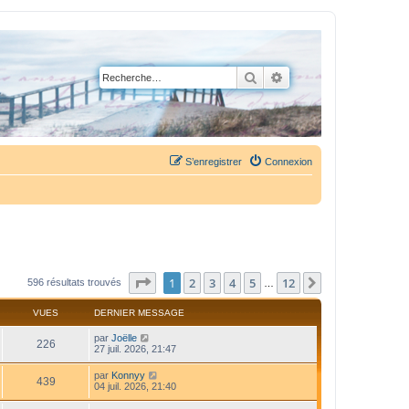
Rechercher
Recherche avancée
S’enregistrer
Connexion
Page
1
sur
12
1
2
3
4
5
12
Suivante
596 résultats trouvés
…
VUES
DERNIER MESSAGE
par
Joëlle
226
27 juil. 2026, 21:47
par
Konnyy
439
04 juil. 2026, 21:40