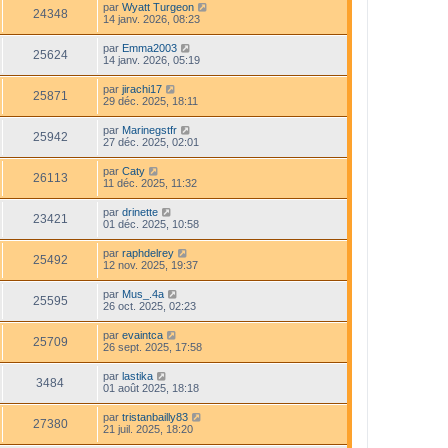
par
Wyatt Turgeon
24348
14 janv. 2026, 08:23
par
Emma2003
25624
14 janv. 2026, 05:19
par
jirachi17
25871
29 déc. 2025, 18:11
par
Marinegstfr
25942
27 déc. 2025, 02:01
par
Caty
26113
11 déc. 2025, 11:32
par
drinette
23421
01 déc. 2025, 10:58
par
raphdelrey
25492
12 nov. 2025, 19:37
par
Mus_.4a
25595
26 oct. 2025, 02:23
par
evaintca
25709
26 sept. 2025, 17:58
par
lastika
3484
01 août 2025, 18:18
par
tristanbailly83
27380
21 juil. 2025, 18:20