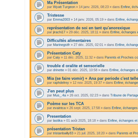
Ma Présentation
par
Wyatt Turgeon
»
14 janv. 2026, 08:23
» dans
Enfine, éch
Tristesse
par
Emma2003
»
14 janv. 2026, 05:19
» dans
Enfine, échang
représentation de soi en tant qu'anorexique
par
jirachi17
»
29 déc. 2025, 18:11
» dans
Enfine, échanges e
Difficultés alimentaires
par
Marinegstfr
»
27 déc. 2025, 02:01
» dans
Enfine, échange
Présentation Caty
par
Caty
»
11 déc. 2025, 11:32
» dans
Parents et Proches c
trouble d oralite et sensorielle
par
drinette
»
01 déc. 2025, 10:58
» dans
Enfine, échanges e
Mia (se faire vomir) + Ana par periode c'est tel
par
raphdelrey
»
12 nov. 2025, 19:37
» dans
Enfine, échange
J'en peut plus
par
Mus_.4a
»
26 oct. 2025, 02:23
» dans
Tribune de Partag
Poème sur les TCA
par
evaintca
»
26 sept. 2025, 17:58
» dans
Enfine, échanges 
Presentation
par
lastika
»
01 août 2025, 18:18
» dans
Enfine, échanges et
présentation Tristan
par
tristanbailly83
»
21 juil. 2025, 18:20
» dans
Parents et Pr