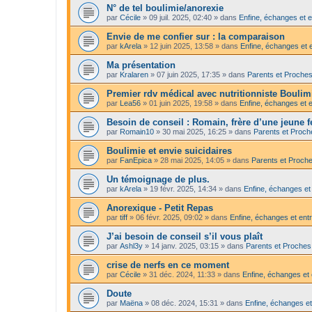
N° de tel boulimie/anorexie
par
Cécile
»
09 juil. 2025, 02:40
» dans
Enfine, échanges et e
Envie de me confier sur : la comparaison
par
kArela
»
12 juin 2025, 13:58
» dans
Enfine, échanges et 
Ma présentation
par
Kralaren
»
07 juin 2025, 17:35
» dans
Parents et Proche
Premier rdv médical avec nutritionniste Bouli
par
Lea56
»
01 juin 2025, 19:58
» dans
Enfine, échanges et e
Besoin de conseil : Romain, frère d’une jeune
par
Romain10
»
30 mai 2025, 16:25
» dans
Parents et Proch
Boulimie et envie suicidaires
par
FanEpica
»
28 mai 2025, 14:05
» dans
Parents et Proch
Un témoignage de plus.
par
kArela
»
19 févr. 2025, 14:34
» dans
Enfine, échanges et
Anorexique - Petit Repas
par
tiff
»
06 févr. 2025, 09:02
» dans
Enfine, échanges et entr
J’ai besoin de conseil s’il vous plaît
par
Ashl3y
»
14 janv. 2025, 03:15
» dans
Parents et Proches
crise de nerfs en ce moment
par
Cécile
»
31 déc. 2024, 11:33
» dans
Enfine, échanges et 
Doute
par
Maëna
»
08 déc. 2024, 15:31
» dans
Enfine, échanges et