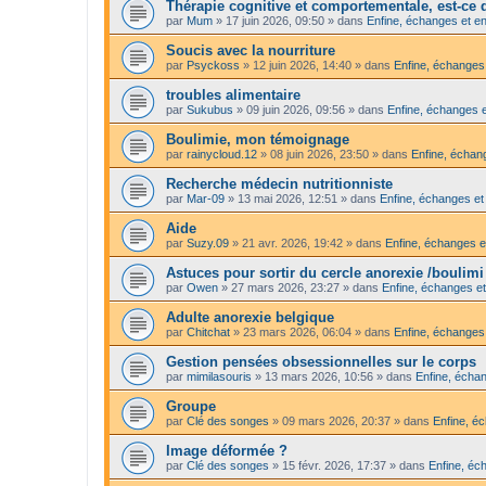
Thérapie cognitive et comportementale, est-ce qu
par
Mum
»
17 juin 2026, 09:50
» dans
Enfine, échanges et en
Soucis avec la nourriture
par
Psyckoss
»
12 juin 2026, 14:40
» dans
Enfine, échanges 
troubles alimentaire
par
Sukubus
»
09 juin 2026, 09:56
» dans
Enfine, échanges e
Boulimie, mon témoignage
par
rainycloud.12
»
08 juin 2026, 23:50
» dans
Enfine, échang
Recherche médecin nutritionniste
par
Mar-09
»
13 mai 2026, 12:51
» dans
Enfine, échanges et
Aide
par
Suzy.09
»
21 avr. 2026, 19:42
» dans
Enfine, échanges e
Astuces pour sortir du cercle anorexie /boulimi
par
Owen
»
27 mars 2026, 23:27
» dans
Enfine, échanges et
Adulte anorexie belgique
par
Chitchat
»
23 mars 2026, 06:04
» dans
Enfine, échanges 
Gestion pensées obsessionnelles sur le corps
par
mimilasouris
»
13 mars 2026, 10:56
» dans
Enfine, échan
Groupe
par
Clé des songes
»
09 mars 2026, 20:37
» dans
Enfine, é
Image déformée ?
par
Clé des songes
»
15 févr. 2026, 17:37
» dans
Enfine, éc