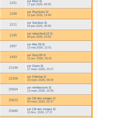
par
Mum
1201
17 juin 2026, 09:50
par
Psyckoss
1208
12 juin 2026, 14:40
par
Sukubus
1211
09 juin 2026, 09:56
par
rainycloud.12
1195
08 juin 2026, 23:50
par
Mar-09
1697
13 mai 2026, 12:51
par
Suzy.09
1493
21 avr. 2026, 19:42
par
Owen
21246
27 mars 2026, 23:27
par
Chitchat
22206
23 mars 2026, 06:04
par
mimilasouris
25604
13 mars 2026, 10:56
par
Clé des songes
25623
09 mars 2026, 20:37
par
Clé des songes
25680
15 févr. 2026, 17:37