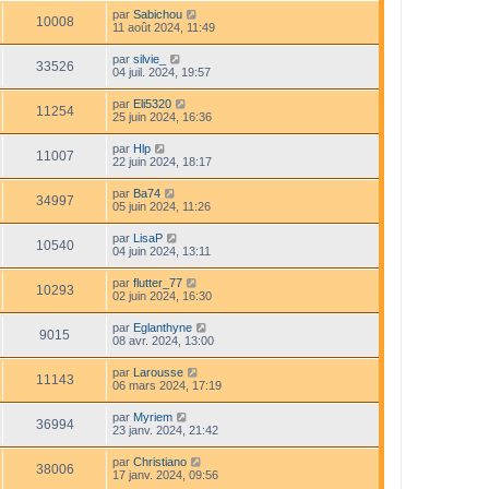
par
Sabichou
10008
11 août 2024, 11:49
par
silvie_
33526
04 juil. 2024, 19:57
par
Eli5320
11254
25 juin 2024, 16:36
par
Hlp
11007
22 juin 2024, 18:17
par
Ba74
34997
05 juin 2024, 11:26
par
LisaP
10540
04 juin 2024, 13:11
par
flutter_77
10293
02 juin 2024, 16:30
par
Eglanthyne
9015
08 avr. 2024, 13:00
par
Larousse
11143
06 mars 2024, 17:19
par
Myriem
36994
23 janv. 2024, 21:42
par
Christiano
38006
17 janv. 2024, 09:56