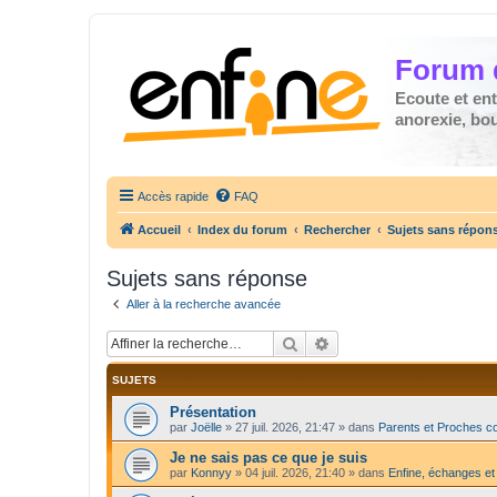
Forum 
Ecoute et en
anorexie, boul
Accès rapide
FAQ
Accueil
Index du forum
Rechercher
Sujets sans répon
Sujets sans réponse
Aller à la recherche avancée
Rechercher
Recherche avancée
SUJETS
Présentation
par
Joëlle
»
27 juil. 2026, 21:47
» dans
Parents et Proches c
Je ne sais pas ce que je suis
par
Konnyy
»
04 juil. 2026, 21:40
» dans
Enfine, échanges et