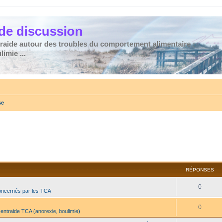
de discussion
traide autour des troubles du comportement alimentaire :
imie ...
se
RÉPONSES
0
oncernés par les TCA
0
 entraide TCA (anorexie, boulimie)