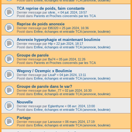
Posté dans
Enfine, échanges et entraide TCA (anorexie, boulimie)
TCA reprise de poids, faim constante
Dernier message par
silvie_
«
04 juil. 2024, 19:57
Posté dans
Parents et Proches concernés par les TCA
Reprise de poids anorexie
Dernier message par
Eli5320
«
25 juin 2024, 16:36
Posté dans
Enfine, échanges et entraide TCA (anorexie, boulimie)
Anorexie hyperphagie et maintenant boulimie
Dernier message par
Hlp
«
22 juin 2024, 18:17
Posté dans
Enfine, échanges et entraide TCA (anorexie, boulimie)
Groupe de parole
Dernier message par
Ba74
«
05 juin 2024, 11:26
Posté dans
Parents et Proches concernés par les TCA
Wegovy / Ozempic x Boulimie
Dernier message par
LisaP
«
04 juin 2024, 13:11
Posté dans
Enfine, échanges et entraide TCA (anorexie, boulimie)
Groupe de parole dans le var?
Dernier message par
flutter_77
«
02 juin 2024, 16:30
Posté dans
Enfine, échanges et entraide TCA (anorexie, boulimie)
Nouvelle
Dernier message par
Eglanthyne
«
08 avr. 2024, 13:00
Posté dans
Enfine, échanges et entraide TCA (anorexie, boulimie)
Partage
Dernier message par
Larousse
«
06 mars 2024, 17:19
Posté dans
Enfine, échanges et entraide TCA (anorexie, boulimie)