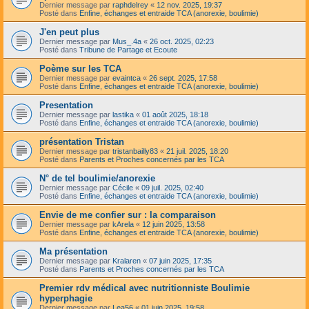
Dernier message par
raphdelrey
«
12 nov. 2025, 19:37
Posté dans
Enfine, échanges et entraide TCA (anorexie, boulimie)
J'en peut plus
Dernier message par
Mus_.4a
«
26 oct. 2025, 02:23
Posté dans
Tribune de Partage et Ecoute
Poème sur les TCA
Dernier message par
evaintca
«
26 sept. 2025, 17:58
Posté dans
Enfine, échanges et entraide TCA (anorexie, boulimie)
Presentation
Dernier message par
lastika
«
01 août 2025, 18:18
Posté dans
Enfine, échanges et entraide TCA (anorexie, boulimie)
présentation Tristan
Dernier message par
tristanbailly83
«
21 juil. 2025, 18:20
Posté dans
Parents et Proches concernés par les TCA
N° de tel boulimie/anorexie
Dernier message par
Cécile
«
09 juil. 2025, 02:40
Posté dans
Enfine, échanges et entraide TCA (anorexie, boulimie)
Envie de me confier sur : la comparaison
Dernier message par
kArela
«
12 juin 2025, 13:58
Posté dans
Enfine, échanges et entraide TCA (anorexie, boulimie)
Ma présentation
Dernier message par
Kralaren
«
07 juin 2025, 17:35
Posté dans
Parents et Proches concernés par les TCA
Premier rdv médical avec nutritionniste Boulimie
hyperphagie
Dernier message par
Lea56
«
01 juin 2025, 19:58