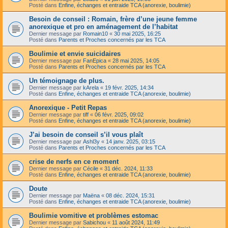
Posté dans
Enfine, échanges et entraide TCA (anorexie, boulimie)
Besoin de conseil : Romain, frère d’une jeune femme
anorexique et pro en aménagement de l’habitat
Dernier message par
Romain10
«
30 mai 2025, 16:25
Posté dans
Parents et Proches concernés par les TCA
Boulimie et envie suicidaires
Dernier message par
FanEpica
«
28 mai 2025, 14:05
Posté dans
Parents et Proches concernés par les TCA
Un témoignage de plus.
Dernier message par
kArela
«
19 févr. 2025, 14:34
Posté dans
Enfine, échanges et entraide TCA (anorexie, boulimie)
Anorexique - Petit Repas
Dernier message par
tiff
«
06 févr. 2025, 09:02
Posté dans
Enfine, échanges et entraide TCA (anorexie, boulimie)
J’ai besoin de conseil s’il vous plaît
Dernier message par
Ashl3y
«
14 janv. 2025, 03:15
Posté dans
Parents et Proches concernés par les TCA
crise de nerfs en ce moment
Dernier message par
Cécile
«
31 déc. 2024, 11:33
Posté dans
Enfine, échanges et entraide TCA (anorexie, boulimie)
Doute
Dernier message par
Maëna
«
08 déc. 2024, 15:31
Posté dans
Enfine, échanges et entraide TCA (anorexie, boulimie)
Boulimie vomitive et problèmes estomac
Dernier message par
Sabichou
«
11 août 2024, 11:49