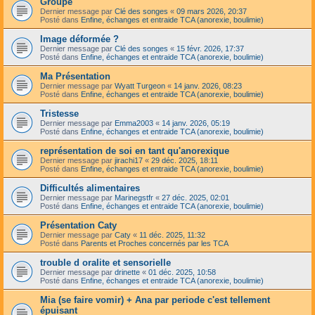
Groupe
Dernier message par
Clé des songes
«
09 mars 2026, 20:37
Posté dans
Enfine, échanges et entraide TCA (anorexie, boulimie)
Image déformée ?
Dernier message par
Clé des songes
«
15 févr. 2026, 17:37
Posté dans
Enfine, échanges et entraide TCA (anorexie, boulimie)
Ma Présentation
Dernier message par
Wyatt Turgeon
«
14 janv. 2026, 08:23
Posté dans
Enfine, échanges et entraide TCA (anorexie, boulimie)
Tristesse
Dernier message par
Emma2003
«
14 janv. 2026, 05:19
Posté dans
Enfine, échanges et entraide TCA (anorexie, boulimie)
représentation de soi en tant qu'anorexique
Dernier message par
jirachi17
«
29 déc. 2025, 18:11
Posté dans
Enfine, échanges et entraide TCA (anorexie, boulimie)
Difficultés alimentaires
Dernier message par
Marinegstfr
«
27 déc. 2025, 02:01
Posté dans
Enfine, échanges et entraide TCA (anorexie, boulimie)
Présentation Caty
Dernier message par
Caty
«
11 déc. 2025, 11:32
Posté dans
Parents et Proches concernés par les TCA
trouble d oralite et sensorielle
Dernier message par
drinette
«
01 déc. 2025, 10:58
Posté dans
Enfine, échanges et entraide TCA (anorexie, boulimie)
Mia (se faire vomir) + Ana par periode c'est tellement
épuisant