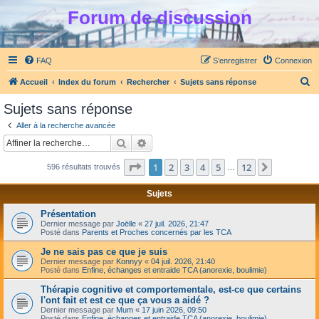
Forum de discussion
FAQ
S’enregistrer
Connexion
R
Accueil
Index du forum
Rechercher
Sujets sans réponse
e
Sujets sans réponse
c
Aller à la recherche avancée
h
Rechercher
Recherche avancée
e
Page
1
sur
12
1
2
3
4
5
12
Suivante
596 résultats trouvés
r
…
c
Sujets
h
Présentation
e
Dernier message par
Joëlle
«
27 juil. 2026, 21:47
Posté dans
Parents et Proches concernés par les TCA
r
Je ne sais pas ce que je suis
Dernier message par
Konnyy
«
04 juil. 2026, 21:40
Posté dans
Enfine, échanges et entraide TCA (anorexie, boulimie)
Thérapie cognitive et comportementale, est-ce que certains
l'ont fait et est ce que ça vous a aidé ?
Dernier message par
Mum
«
17 juin 2026, 09:50
Posté dans
Enfine, échanges et entraide TCA (anorexie, boulimie)