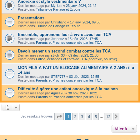
Anorexie et style vestimentaire ?
Dernier message par
Myriem
«
23 janv. 2024, 21:42
Posté dans
Tribune de Partage et Ecoute
Presentations
Dernier message par
Christiano
«
17 janv. 2024, 09:56
Posté dans
Tribune de Partage et Ecoute
Ensemble, apprenons leur à vivre avec leur TCA
Dernier message par
Jessdsz
«
15 déc. 2023, 17:45
Posté dans
Parents et Proches concernés par les TCA
Devoir mener un second combat contre les TCA
Dernier message par
stitch_33
«
09 déc. 2023, 21:36
Posté dans
Enfine, échanges et entraide TCA (anorexie, boulimie)
MON FILS A FAIT UN BLOCAGE ALIMENTAIRE A 2 ANS: il a
14 ans
Dernier message par
STEF777
«
03 déc. 2023, 12:55
Posté dans
Parents et Proches concernés par les TCA
Difficulté à gérer une enfant anorexique à la maison
Dernier message par
Agnes78
«
30 nov. 2023, 18:21
Posté dans
Parents et Proches concernés par les TCA
Page
1
sur
12
1
2
3
4
5
12
Suivante
596 résultats trouvés
…
Aller à