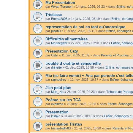
Ma Présentation
par
Wyatt Turgeon
»
14 janv. 2026, 08:23
» dans
Enfine, éch
Tristesse
par
Emma2003
»
14 janv. 2026, 05:19
» dans
Enfine, échang
représentation de soi en tant qu'anorexique
par
jirachi17
»
29 déc. 2025, 18:11
» dans
Enfine, échanges e
Difficultés alimentaires
par
Marinegstfr
»
27 déc. 2025, 02:01
» dans
Enfine, échange
Présentation Caty
par
Caty
»
11 déc. 2025, 11:32
» dans
Parents et Proches c
trouble d oralite et sensorielle
par
drinette
»
01 déc. 2025, 10:58
» dans
Enfine, échanges e
Mia (se faire vomir) + Ana par periode c'est tel
par
raphdelrey
»
12 nov. 2025, 19:37
» dans
Enfine, échange
J'en peut plus
par
Mus_.4a
»
26 oct. 2025, 02:23
» dans
Tribune de Partag
Poème sur les TCA
par
evaintca
»
26 sept. 2025, 17:58
» dans
Enfine, échanges 
Presentation
par
lastika
»
01 août 2025, 18:18
» dans
Enfine, échanges et
présentation Tristan
par
tristanbailly83
»
21 juil. 2025, 18:20
» dans
Parents et Pr