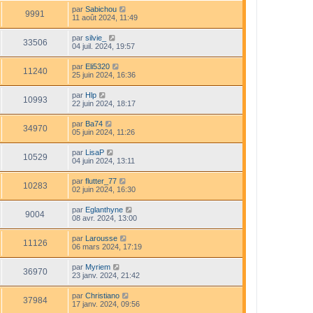
par
Sabichou
9991
11 août 2024, 11:49
par
silvie_
33506
04 juil. 2024, 19:57
par
Eli5320
11240
25 juin 2024, 16:36
par
Hlp
10993
22 juin 2024, 18:17
par
Ba74
34970
05 juin 2024, 11:26
par
LisaP
10529
04 juin 2024, 13:11
par
flutter_77
10283
02 juin 2024, 16:30
par
Eglanthyne
9004
08 avr. 2024, 13:00
par
Larousse
11126
06 mars 2024, 17:19
par
Myriem
36970
23 janv. 2024, 21:42
par
Christiano
37984
17 janv. 2024, 09:56