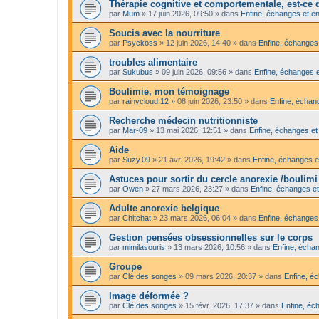
Thérapie cognitive et comportementale, est-ce qu
par
Mum
»
17 juin 2026, 09:50
» dans
Enfine, échanges et en
Soucis avec la nourriture
par
Psyckoss
»
12 juin 2026, 14:40
» dans
Enfine, échanges 
troubles alimentaire
par
Sukubus
»
09 juin 2026, 09:56
» dans
Enfine, échanges e
Boulimie, mon témoignage
par
rainycloud.12
»
08 juin 2026, 23:50
» dans
Enfine, échang
Recherche médecin nutritionniste
par
Mar-09
»
13 mai 2026, 12:51
» dans
Enfine, échanges et
Aide
par
Suzy.09
»
21 avr. 2026, 19:42
» dans
Enfine, échanges e
Astuces pour sortir du cercle anorexie /boulimi
par
Owen
»
27 mars 2026, 23:27
» dans
Enfine, échanges et
Adulte anorexie belgique
par
Chitchat
»
23 mars 2026, 06:04
» dans
Enfine, échanges 
Gestion pensées obsessionnelles sur le corps
par
mimilasouris
»
13 mars 2026, 10:56
» dans
Enfine, échan
Groupe
par
Clé des songes
»
09 mars 2026, 20:37
» dans
Enfine, é
Image déformée ?
par
Clé des songes
»
15 févr. 2026, 17:37
» dans
Enfine, éc