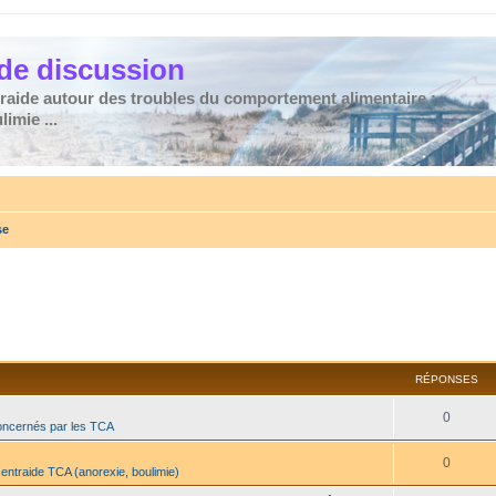
de discussion
traide autour des troubles du comportement alimentaire :
imie ...
se
RÉPONSES
0
oncernés par les TCA
0
 entraide TCA (anorexie, boulimie)