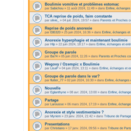
Boulimie vomitive et problèmes estomac
par
Sabichou
»
11 août 2024, 11:49
» dans
Enfine, échanges 
TCA reprise de poids, faim constante
par
silvie_
»
04 juil. 2024, 19:57
» dans
Parents et Proches c
Reprise de poids anorexie
par
Eli5320
»
25 juin 2024, 16:36
» dans
Enfine, échanges et 
Anorexie hyperphagie et maintenant boulimie
par
Hlp
»
22 juin 2024, 18:17
» dans
Enfine, échanges et entr
Groupe de parole
par
Ba74
»
05 juin 2024, 11:26
» dans
Parents et Proches c
Wegovy / Ozempic x Boulimie
par
LisaP
»
04 juin 2024, 13:11
» dans
Enfine, échanges et en
Groupe de parole dans le var?
par
flutter_77
»
02 juin 2024, 16:30
» dans
Enfine, échanges e
Nouvelle
par
Eglanthyne
»
08 avr. 2024, 13:00
» dans
Enfine, échange
Partage
par
Larousse
»
06 mars 2024, 17:19
» dans
Enfine, échanges
Anorexie et style vestimentaire ?
par
Myriem
»
23 janv. 2024, 21:42
» dans
Tribune de Partage
Presentations
par
Christiano
»
17 janv. 2024, 09:56
» dans
Tribune de Part