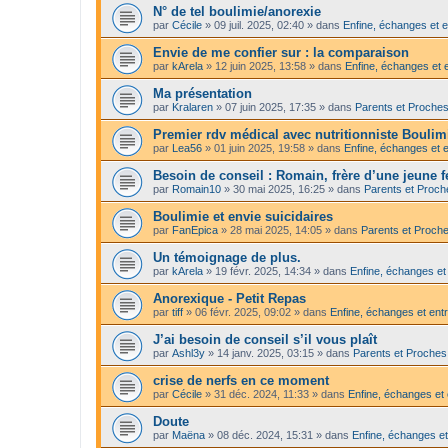
N° de tel boulimie/anorexie
par
Cécile
»
09 juil. 2025, 02:40
» dans
Enfine, échanges et e
Envie de me confier sur : la comparaison
par
kArela
»
12 juin 2025, 13:58
» dans
Enfine, échanges et 
Ma présentation
par
Kralaren
»
07 juin 2025, 17:35
» dans
Parents et Proche
Premier rdv médical avec nutritionniste Bouli
par
Lea56
»
01 juin 2025, 19:58
» dans
Enfine, échanges et e
Besoin de conseil : Romain, frère d’une jeune
par
Romain10
»
30 mai 2025, 16:25
» dans
Parents et Proch
Boulimie et envie suicidaires
par
FanEpica
»
28 mai 2025, 14:05
» dans
Parents et Proch
Un témoignage de plus.
par
kArela
»
19 févr. 2025, 14:34
» dans
Enfine, échanges et
Anorexique - Petit Repas
par
tiff
»
06 févr. 2025, 09:02
» dans
Enfine, échanges et entr
J’ai besoin de conseil s’il vous plaît
par
Ashl3y
»
14 janv. 2025, 03:15
» dans
Parents et Proches
crise de nerfs en ce moment
par
Cécile
»
31 déc. 2024, 11:33
» dans
Enfine, échanges et 
Doute
par
Maëna
»
08 déc. 2024, 15:31
» dans
Enfine, échanges et