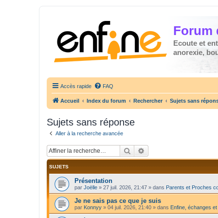
Forum 
Ecoute et en
anorexie, boul
Accès rapide
FAQ
Accueil
Index du forum
Rechercher
Sujets sans répon
Sujets sans réponse
Aller à la recherche avancée
Rechercher
Recherche avancée
SUJETS
Présentation
par
Joëlle
»
27 juil. 2026, 21:47
» dans
Parents et Proches c
Je ne sais pas ce que je suis
par
Konnyy
»
04 juil. 2026, 21:40
» dans
Enfine, échanges et