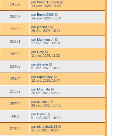
par
Wyatt Turgeon
24329
14 janv. 2026, 08:23
par
Emma2003
25598
14 janv. 2026, 05:19
par
jirachi17
25855
29 déc. 2025, 18:11
par
Marinegstfr
25921
27 déc. 2025, 02:01
par
Caty
26093
11 déc. 2025, 11:32
par
drinette
23409
01 déc. 2025, 10:58
par
raphdelrey
25480
12 nov. 2025, 19:37
par
Mus_.4a
25569
26 oct. 2025, 02:23
par
evaintca
25700
26 sept. 2025, 17:58
par
lastika
3469
01 août 2025, 18:18
par
tristanbailly83
27359
21 juil. 2025, 18:20