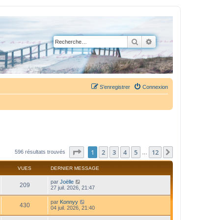
Rechercher
Recherche avancée
S’enregistrer
Connexion
Page
1
sur
12
1
2
3
4
5
12
Suivante
596 résultats trouvés
…
VUES
DERNIER MESSAGE
par
Joëlle
209
27 juil. 2026, 21:47
par
Konnyy
430
04 juil. 2026, 21:40