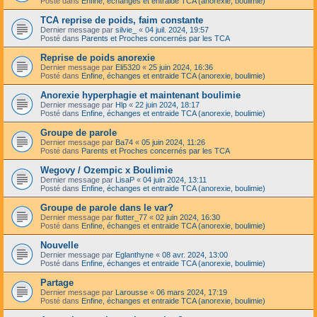
Posté dans
Enfine, échanges et entraide TCA (anorexie, boulimie)
TCA reprise de poids, faim constante
Dernier message par
silvie_
«
04 juil. 2024, 19:57
Posté dans
Parents et Proches concernés par les TCA
Reprise de poids anorexie
Dernier message par
Eli5320
«
25 juin 2024, 16:36
Posté dans
Enfine, échanges et entraide TCA (anorexie, boulimie)
Anorexie hyperphagie et maintenant boulimie
Dernier message par
Hlp
«
22 juin 2024, 18:17
Posté dans
Enfine, échanges et entraide TCA (anorexie, boulimie)
Groupe de parole
Dernier message par
Ba74
«
05 juin 2024, 11:26
Posté dans
Parents et Proches concernés par les TCA
Wegovy / Ozempic x Boulimie
Dernier message par
LisaP
«
04 juin 2024, 13:11
Posté dans
Enfine, échanges et entraide TCA (anorexie, boulimie)
Groupe de parole dans le var?
Dernier message par
flutter_77
«
02 juin 2024, 16:30
Posté dans
Enfine, échanges et entraide TCA (anorexie, boulimie)
Nouvelle
Dernier message par
Eglanthyne
«
08 avr. 2024, 13:00
Posté dans
Enfine, échanges et entraide TCA (anorexie, boulimie)
Partage
Dernier message par
Larousse
«
06 mars 2024, 17:19
Posté dans
Enfine, échanges et entraide TCA (anorexie, boulimie)