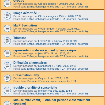
Groupe
Dernier message par
Clé des songes
«
09 mars 2026, 20:37
Posté dans
Enfine, échanges et entraide TCA (anorexie, boulimie)
Image déformée ?
Dernier message par
Clé des songes
«
15 févr. 2026, 17:37
Posté dans
Enfine, échanges et entraide TCA (anorexie, boulimie)
Ma Présentation
Dernier message par
Wyatt Turgeon
«
14 janv. 2026, 08:23
Posté dans
Enfine, échanges et entraide TCA (anorexie, boulimie)
Tristesse
Dernier message par
Emma2003
«
14 janv. 2026, 05:19
Posté dans
Enfine, échanges et entraide TCA (anorexie, boulimie)
représentation de soi en tant qu'anorexique
Dernier message par
jirachi17
«
29 déc. 2025, 18:11
Posté dans
Enfine, échanges et entraide TCA (anorexie, boulimie)
Difficultés alimentaires
Dernier message par
Marinegstfr
«
27 déc. 2025, 02:01
Posté dans
Enfine, échanges et entraide TCA (anorexie, boulimie)
Présentation Caty
Dernier message par
Caty
«
11 déc. 2025, 11:32
Posté dans
Parents et Proches concernés par les TCA
trouble d oralite et sensorielle
Dernier message par
drinette
«
01 déc. 2025, 10:58
Posté dans
Enfine, échanges et entraide TCA (anorexie, boulimie)
Mia (se faire vomir) + Ana par periode c'est tellement
épuisant