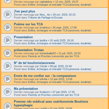
Dernier message par
raphdelrey
«
12 nov. 2025, 19:37
Posté dans
Enfine, échanges et entraide TCA (anorexie, boulimie)
J'en peut plus
Dernier message par
Mus_.4a
«
26 oct. 2025, 02:23
Posté dans
Tribune de Partage et Ecoute
Poème sur les TCA
Dernier message par
evaintca
«
26 sept. 2025, 17:58
Posté dans
Enfine, échanges et entraide TCA (anorexie, boulimie)
Presentation
Dernier message par
lastika
«
01 août 2025, 18:18
Posté dans
Enfine, échanges et entraide TCA (anorexie, boulimie)
présentation Tristan
Dernier message par
tristanbailly83
«
21 juil. 2025, 18:20
Posté dans
Parents et Proches concernés par les TCA
N° de tel boulimie/anorexie
Dernier message par
Cécile
«
09 juil. 2025, 02:40
Posté dans
Enfine, échanges et entraide TCA (anorexie, boulimie)
Envie de me confier sur : la comparaison
Dernier message par
kArela
«
12 juin 2025, 13:58
Posté dans
Enfine, échanges et entraide TCA (anorexie, boulimie)
Ma présentation
Dernier message par
Kralaren
«
07 juin 2025, 17:35
Posté dans
Parents et Proches concernés par les TCA
Premier rdv médical avec nutritionniste Boulimie
hyperphagie
Dernier message par
Lea56
«
01 juin 2025, 19:58