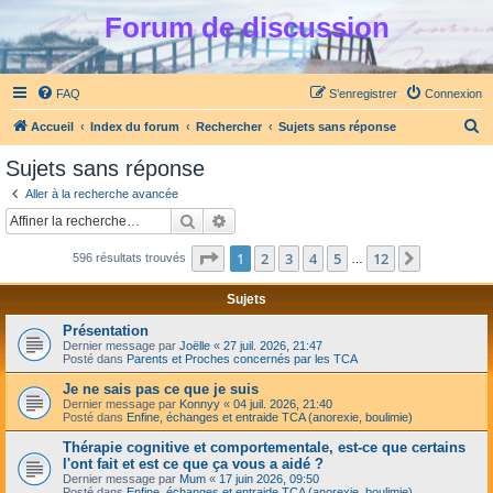
Forum de discussion
FAQ
S’enregistrer
Connexion
R
Accueil
Index du forum
Rechercher
Sujets sans réponse
e
Sujets sans réponse
c
Aller à la recherche avancée
h
Rechercher
Recherche avancée
e
Page
1
sur
12
1
2
3
4
5
12
Suivante
596 résultats trouvés
r
…
c
Sujets
h
Présentation
e
Dernier message par
Joëlle
«
27 juil. 2026, 21:47
Posté dans
Parents et Proches concernés par les TCA
r
Je ne sais pas ce que je suis
Dernier message par
Konnyy
«
04 juil. 2026, 21:40
Posté dans
Enfine, échanges et entraide TCA (anorexie, boulimie)
Thérapie cognitive et comportementale, est-ce que certains
l'ont fait et est ce que ça vous a aidé ?
Dernier message par
Mum
«
17 juin 2026, 09:50
Posté dans
Enfine, échanges et entraide TCA (anorexie, boulimie)