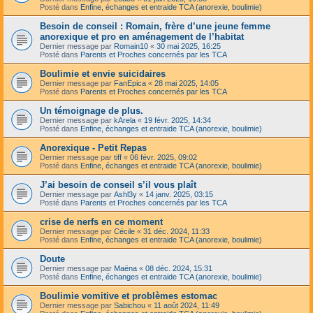
Posté dans
Enfine, échanges et entraide TCA (anorexie, boulimie)
Besoin de conseil : Romain, frère d’une jeune femme
anorexique et pro en aménagement de l’habitat
Dernier message par
Romain10
«
30 mai 2025, 16:25
Posté dans
Parents et Proches concernés par les TCA
Boulimie et envie suicidaires
Dernier message par
FanEpica
«
28 mai 2025, 14:05
Posté dans
Parents et Proches concernés par les TCA
Un témoignage de plus.
Dernier message par
kArela
«
19 févr. 2025, 14:34
Posté dans
Enfine, échanges et entraide TCA (anorexie, boulimie)
Anorexique - Petit Repas
Dernier message par
tiff
«
06 févr. 2025, 09:02
Posté dans
Enfine, échanges et entraide TCA (anorexie, boulimie)
J’ai besoin de conseil s’il vous plaît
Dernier message par
Ashl3y
«
14 janv. 2025, 03:15
Posté dans
Parents et Proches concernés par les TCA
crise de nerfs en ce moment
Dernier message par
Cécile
«
31 déc. 2024, 11:33
Posté dans
Enfine, échanges et entraide TCA (anorexie, boulimie)
Doute
Dernier message par
Maëna
«
08 déc. 2024, 15:31
Posté dans
Enfine, échanges et entraide TCA (anorexie, boulimie)
Boulimie vomitive et problèmes estomac
Dernier message par
Sabichou
«
11 août 2024, 11:49