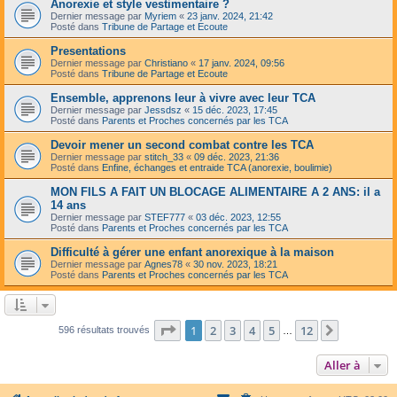
Anorexie et style vestimentaire ?
Dernier message par
Myriem
«
23 janv. 2024, 21:42
Posté dans
Tribune de Partage et Ecoute
Presentations
Dernier message par
Christiano
«
17 janv. 2024, 09:56
Posté dans
Tribune de Partage et Ecoute
Ensemble, apprenons leur à vivre avec leur TCA
Dernier message par
Jessdsz
«
15 déc. 2023, 17:45
Posté dans
Parents et Proches concernés par les TCA
Devoir mener un second combat contre les TCA
Dernier message par
stitch_33
«
09 déc. 2023, 21:36
Posté dans
Enfine, échanges et entraide TCA (anorexie, boulimie)
MON FILS A FAIT UN BLOCAGE ALIMENTAIRE A 2 ANS: il a
14 ans
Dernier message par
STEF777
«
03 déc. 2023, 12:55
Posté dans
Parents et Proches concernés par les TCA
Difficulté à gérer une enfant anorexique à la maison
Dernier message par
Agnes78
«
30 nov. 2023, 18:21
Posté dans
Parents et Proches concernés par les TCA
Page
1
sur
12
1
2
3
4
5
12
Suivante
596 résultats trouvés
…
Aller à