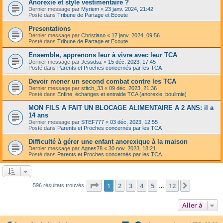
Anorexie et style vestimentaire ?
Dernier message par
Myriem
«
23 janv. 2024, 21:42
Posté dans
Tribune de Partage et Ecoute
Presentations
Dernier message par
Christiano
«
17 janv. 2024, 09:56
Posté dans
Tribune de Partage et Ecoute
Ensemble, apprenons leur à vivre avec leur TCA
Dernier message par
Jessdsz
«
15 déc. 2023, 17:45
Posté dans
Parents et Proches concernés par les TCA
Devoir mener un second combat contre les TCA
Dernier message par
stitch_33
«
09 déc. 2023, 21:36
Posté dans
Enfine, échanges et entraide TCA (anorexie, boulimie)
MON FILS A FAIT UN BLOCAGE ALIMENTAIRE A 2 ANS: il a
14 ans
Dernier message par
STEF777
«
03 déc. 2023, 12:55
Posté dans
Parents et Proches concernés par les TCA
Difficulté à gérer une enfant anorexique à la maison
Dernier message par
Agnes78
«
30 nov. 2023, 18:21
Posté dans
Parents et Proches concernés par les TCA
Page
1
sur
12
1
2
3
4
5
12
Suivante
596 résultats trouvés
…
Aller à