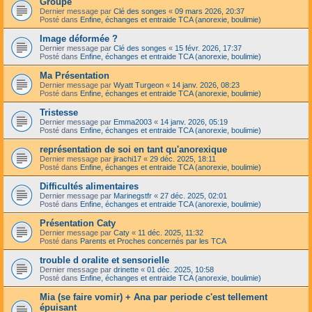
Groupe
Dernier message par
Clé des songes
«
09 mars 2026, 20:37
Posté dans
Enfine, échanges et entraide TCA (anorexie, boulimie)
Image déformée ?
Dernier message par
Clé des songes
«
15 févr. 2026, 17:37
Posté dans
Enfine, échanges et entraide TCA (anorexie, boulimie)
Ma Présentation
Dernier message par
Wyatt Turgeon
«
14 janv. 2026, 08:23
Posté dans
Enfine, échanges et entraide TCA (anorexie, boulimie)
Tristesse
Dernier message par
Emma2003
«
14 janv. 2026, 05:19
Posté dans
Enfine, échanges et entraide TCA (anorexie, boulimie)
représentation de soi en tant qu'anorexique
Dernier message par
jirachi17
«
29 déc. 2025, 18:11
Posté dans
Enfine, échanges et entraide TCA (anorexie, boulimie)
Difficultés alimentaires
Dernier message par
Marinegstfr
«
27 déc. 2025, 02:01
Posté dans
Enfine, échanges et entraide TCA (anorexie, boulimie)
Présentation Caty
Dernier message par
Caty
«
11 déc. 2025, 11:32
Posté dans
Parents et Proches concernés par les TCA
trouble d oralite et sensorielle
Dernier message par
drinette
«
01 déc. 2025, 10:58
Posté dans
Enfine, échanges et entraide TCA (anorexie, boulimie)
Mia (se faire vomir) + Ana par periode c'est tellement
épuisant