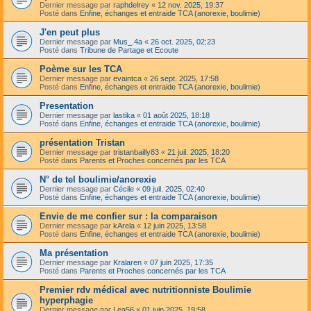
Dernier message par
raphdelrey
«
12 nov. 2025, 19:37
Posté dans
Enfine, échanges et entraide TCA (anorexie, boulimie)
J'en peut plus
Dernier message par
Mus_.4a
«
26 oct. 2025, 02:23
Posté dans
Tribune de Partage et Ecoute
Poème sur les TCA
Dernier message par
evaintca
«
26 sept. 2025, 17:58
Posté dans
Enfine, échanges et entraide TCA (anorexie, boulimie)
Presentation
Dernier message par
lastika
«
01 août 2025, 18:18
Posté dans
Enfine, échanges et entraide TCA (anorexie, boulimie)
présentation Tristan
Dernier message par
tristanbailly83
«
21 juil. 2025, 18:20
Posté dans
Parents et Proches concernés par les TCA
N° de tel boulimie/anorexie
Dernier message par
Cécile
«
09 juil. 2025, 02:40
Posté dans
Enfine, échanges et entraide TCA (anorexie, boulimie)
Envie de me confier sur : la comparaison
Dernier message par
kArela
«
12 juin 2025, 13:58
Posté dans
Enfine, échanges et entraide TCA (anorexie, boulimie)
Ma présentation
Dernier message par
Kralaren
«
07 juin 2025, 17:35
Posté dans
Parents et Proches concernés par les TCA
Premier rdv médical avec nutritionniste Boulimie
hyperphagie
Dernier message par
Lea56
«
01 juin 2025, 19:58