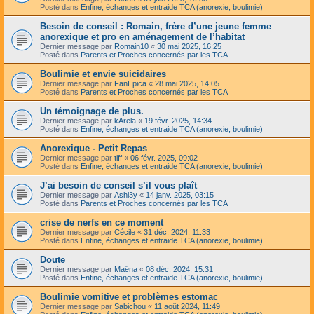
Posté dans
Enfine, échanges et entraide TCA (anorexie, boulimie)
Besoin de conseil : Romain, frère d’une jeune femme
anorexique et pro en aménagement de l’habitat
Dernier message par
Romain10
«
30 mai 2025, 16:25
Posté dans
Parents et Proches concernés par les TCA
Boulimie et envie suicidaires
Dernier message par
FanEpica
«
28 mai 2025, 14:05
Posté dans
Parents et Proches concernés par les TCA
Un témoignage de plus.
Dernier message par
kArela
«
19 févr. 2025, 14:34
Posté dans
Enfine, échanges et entraide TCA (anorexie, boulimie)
Anorexique - Petit Repas
Dernier message par
tiff
«
06 févr. 2025, 09:02
Posté dans
Enfine, échanges et entraide TCA (anorexie, boulimie)
J’ai besoin de conseil s’il vous plaît
Dernier message par
Ashl3y
«
14 janv. 2025, 03:15
Posté dans
Parents et Proches concernés par les TCA
crise de nerfs en ce moment
Dernier message par
Cécile
«
31 déc. 2024, 11:33
Posté dans
Enfine, échanges et entraide TCA (anorexie, boulimie)
Doute
Dernier message par
Maëna
«
08 déc. 2024, 15:31
Posté dans
Enfine, échanges et entraide TCA (anorexie, boulimie)
Boulimie vomitive et problèmes estomac
Dernier message par
Sabichou
«
11 août 2024, 11:49