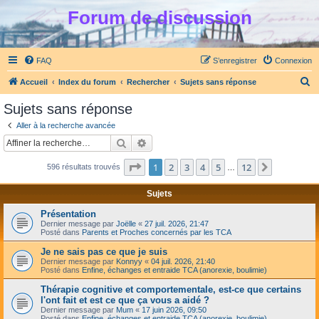
Forum de discussion
FAQ
S’enregistrer
Connexion
R
Accueil
Index du forum
Rechercher
Sujets sans réponse
e
Sujets sans réponse
c
Aller à la recherche avancée
h
Rechercher
Recherche avancée
e
Page
1
sur
12
1
2
3
4
5
12
Suivante
596 résultats trouvés
r
…
c
Sujets
h
Présentation
e
Dernier message par
Joëlle
«
27 juil. 2026, 21:47
Posté dans
Parents et Proches concernés par les TCA
r
Je ne sais pas ce que je suis
Dernier message par
Konnyy
«
04 juil. 2026, 21:40
Posté dans
Enfine, échanges et entraide TCA (anorexie, boulimie)
Thérapie cognitive et comportementale, est-ce que certains
l'ont fait et est ce que ça vous a aidé ?
Dernier message par
Mum
«
17 juin 2026, 09:50
Posté dans
Enfine, échanges et entraide TCA (anorexie, boulimie)