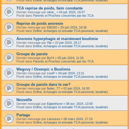
Posté dans
Enfine, échanges et entraide TCA (anorexie, boulimie)
TCA reprise de poids, faim constante
Dernier message par
silvie_
«
04 juil. 2024, 19:57
Posté dans
Parents et Proches concernés par les TCA
Reprise de poids anorexie
Dernier message par
Eli5320
«
25 juin 2024, 16:36
Posté dans
Enfine, échanges et entraide TCA (anorexie, boulimie)
Anorexie hyperphagie et maintenant boulimie
Dernier message par
Hlp
«
22 juin 2024, 18:17
Posté dans
Enfine, échanges et entraide TCA (anorexie, boulimie)
Groupe de parole
Dernier message par
Ba74
«
05 juin 2024, 11:26
Posté dans
Parents et Proches concernés par les TCA
Wegovy / Ozempic x Boulimie
Dernier message par
LisaP
«
04 juin 2024, 13:11
Posté dans
Enfine, échanges et entraide TCA (anorexie, boulimie)
Groupe de parole dans le var?
Dernier message par
flutter_77
«
02 juin 2024, 16:30
Posté dans
Enfine, échanges et entraide TCA (anorexie, boulimie)
Nouvelle
Dernier message par
Eglanthyne
«
08 avr. 2024, 13:00
Posté dans
Enfine, échanges et entraide TCA (anorexie, boulimie)
Partage
Dernier message par
Larousse
«
06 mars 2024, 17:19
Posté dans
Enfine, échanges et entraide TCA (anorexie, boulimie)