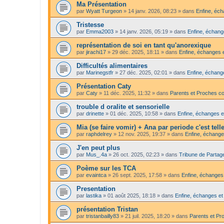
Ma Présentation
par
Wyatt Turgeon
»
14 janv. 2026, 08:23
» dans
Enfine, éch
Tristesse
par
Emma2003
»
14 janv. 2026, 05:19
» dans
Enfine, échang
représentation de soi en tant qu'anorexique
par
jirachi17
»
29 déc. 2025, 18:11
» dans
Enfine, échanges e
Difficultés alimentaires
par
Marinegstfr
»
27 déc. 2025, 02:01
» dans
Enfine, échange
Présentation Caty
par
Caty
»
11 déc. 2025, 11:32
» dans
Parents et Proches c
trouble d oralite et sensorielle
par
drinette
»
01 déc. 2025, 10:58
» dans
Enfine, échanges e
Mia (se faire vomir) + Ana par periode c'est tel
par
raphdelrey
»
12 nov. 2025, 19:37
» dans
Enfine, échange
J'en peut plus
par
Mus_.4a
»
26 oct. 2025, 02:23
» dans
Tribune de Partag
Poème sur les TCA
par
evaintca
»
26 sept. 2025, 17:58
» dans
Enfine, échanges 
Presentation
par
lastika
»
01 août 2025, 18:18
» dans
Enfine, échanges et
présentation Tristan
par
tristanbailly83
»
21 juil. 2025, 18:20
» dans
Parents et Pr