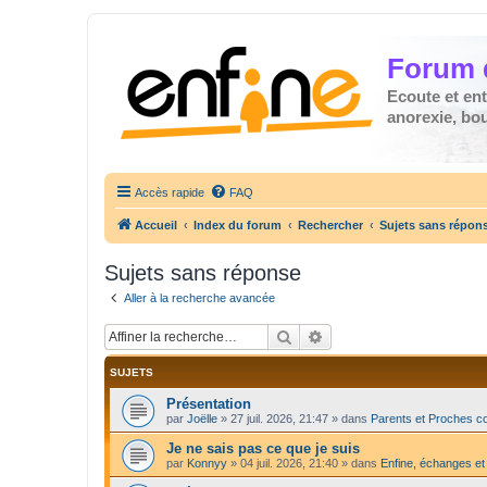
Forum 
Ecoute et en
anorexie, boul
Accès rapide
FAQ
Accueil
Index du forum
Rechercher
Sujets sans répon
Sujets sans réponse
Aller à la recherche avancée
Rechercher
Recherche avancée
SUJETS
Présentation
par
Joëlle
»
27 juil. 2026, 21:47
» dans
Parents et Proches c
Je ne sais pas ce que je suis
par
Konnyy
»
04 juil. 2026, 21:40
» dans
Enfine, échanges et