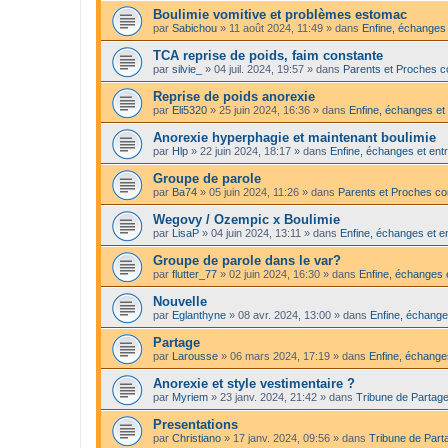
Boulimie vomitive et problèmes estomac
par
Sabichou
»
11 août 2024, 11:49
» dans
Enfine, échanges 
TCA reprise de poids, faim constante
par
silvie_
»
04 juil. 2024, 19:57
» dans
Parents et Proches c
Reprise de poids anorexie
par
Eli5320
»
25 juin 2024, 16:36
» dans
Enfine, échanges et 
Anorexie hyperphagie et maintenant boulimie
par
Hlp
»
22 juin 2024, 18:17
» dans
Enfine, échanges et entr
Groupe de parole
par
Ba74
»
05 juin 2024, 11:26
» dans
Parents et Proches c
Wegovy / Ozempic x Boulimie
par
LisaP
»
04 juin 2024, 13:11
» dans
Enfine, échanges et en
Groupe de parole dans le var?
par
flutter_77
»
02 juin 2024, 16:30
» dans
Enfine, échanges e
Nouvelle
par
Eglanthyne
»
08 avr. 2024, 13:00
» dans
Enfine, échange
Partage
par
Larousse
»
06 mars 2024, 17:19
» dans
Enfine, échanges
Anorexie et style vestimentaire ?
par
Myriem
»
23 janv. 2024, 21:42
» dans
Tribune de Partage
Presentations
par
Christiano
»
17 janv. 2024, 09:56
» dans
Tribune de Part