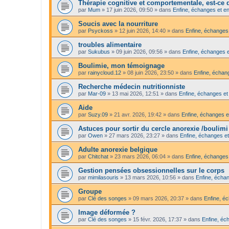
Thérapie cognitive et comportementale, est-ce qu
par
Mum
»
17 juin 2026, 09:50
» dans
Enfine, échanges et en
Soucis avec la nourriture
par
Psyckoss
»
12 juin 2026, 14:40
» dans
Enfine, échanges 
troubles alimentaire
par
Sukubus
»
09 juin 2026, 09:56
» dans
Enfine, échanges e
Boulimie, mon témoignage
par
rainycloud.12
»
08 juin 2026, 23:50
» dans
Enfine, échang
Recherche médecin nutritionniste
par
Mar-09
»
13 mai 2026, 12:51
» dans
Enfine, échanges et
Aide
par
Suzy.09
»
21 avr. 2026, 19:42
» dans
Enfine, échanges e
Astuces pour sortir du cercle anorexie /boulimi
par
Owen
»
27 mars 2026, 23:27
» dans
Enfine, échanges et
Adulte anorexie belgique
par
Chitchat
»
23 mars 2026, 06:04
» dans
Enfine, échanges 
Gestion pensées obsessionnelles sur le corps
par
mimilasouris
»
13 mars 2026, 10:56
» dans
Enfine, échan
Groupe
par
Clé des songes
»
09 mars 2026, 20:37
» dans
Enfine, é
Image déformée ?
par
Clé des songes
»
15 févr. 2026, 17:37
» dans
Enfine, éc