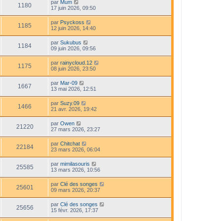
par
Mum
1180
17 juin 2026, 09:50
par
Psyckoss
1185
12 juin 2026, 14:40
par
Sukubus
1184
09 juin 2026, 09:56
par
rainycloud.12
1175
08 juin 2026, 23:50
par
Mar-09
1667
13 mai 2026, 12:51
par
Suzy.09
1466
21 avr. 2026, 19:42
par
Owen
21220
27 mars 2026, 23:27
par
Chitchat
22184
23 mars 2026, 06:04
par
mimilasouris
25585
13 mars 2026, 10:56
par
Clé des songes
25601
09 mars 2026, 20:37
par
Clé des songes
25656
15 févr. 2026, 17:37