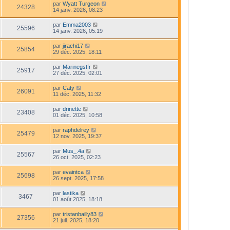
par
Wyatt Turgeon
24328
14 janv. 2026, 08:23
par
Emma2003
25596
14 janv. 2026, 05:19
par
jirachi17
25854
29 déc. 2025, 18:11
par
Marinegstfr
25917
27 déc. 2025, 02:01
par
Caty
26091
11 déc. 2025, 11:32
par
drinette
23408
01 déc. 2025, 10:58
par
raphdelrey
25479
12 nov. 2025, 19:37
par
Mus_.4a
25567
26 oct. 2025, 02:23
par
evaintca
25698
26 sept. 2025, 17:58
par
lastika
3467
01 août 2025, 18:18
par
tristanbailly83
27356
21 juil. 2025, 18:20