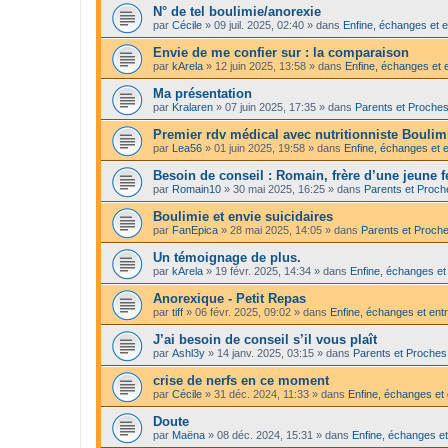
N° de tel boulimie/anorexie
par
Cécile
»
09 juil. 2025, 02:40
» dans
Enfine, échanges et e
Envie de me confier sur : la comparaison
par
kArela
»
12 juin 2025, 13:58
» dans
Enfine, échanges et 
Ma présentation
par
Kralaren
»
07 juin 2025, 17:35
» dans
Parents et Proche
Premier rdv médical avec nutritionniste Bouli
par
Lea56
»
01 juin 2025, 19:58
» dans
Enfine, échanges et e
Besoin de conseil : Romain, frère d’une jeune
par
Romain10
»
30 mai 2025, 16:25
» dans
Parents et Proch
Boulimie et envie suicidaires
par
FanEpica
»
28 mai 2025, 14:05
» dans
Parents et Proch
Un témoignage de plus.
par
kArela
»
19 févr. 2025, 14:34
» dans
Enfine, échanges et
Anorexique - Petit Repas
par
tiff
»
06 févr. 2025, 09:02
» dans
Enfine, échanges et entr
J’ai besoin de conseil s’il vous plaît
par
Ashl3y
»
14 janv. 2025, 03:15
» dans
Parents et Proches
crise de nerfs en ce moment
par
Cécile
»
31 déc. 2024, 11:33
» dans
Enfine, échanges et 
Doute
par
Maëna
»
08 déc. 2024, 15:31
» dans
Enfine, échanges et