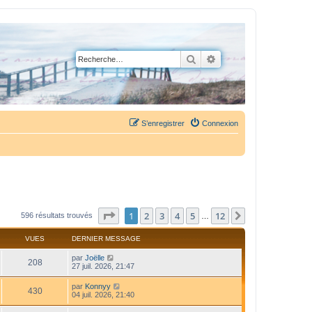
Rechercher
Recherche avancée
S’enregistrer
Connexion
Page
1
sur
12
1
2
3
4
5
12
Suivante
596 résultats trouvés
…
VUES
DERNIER MESSAGE
par
Joëlle
208
27 juil. 2026, 21:47
par
Konnyy
430
04 juil. 2026, 21:40