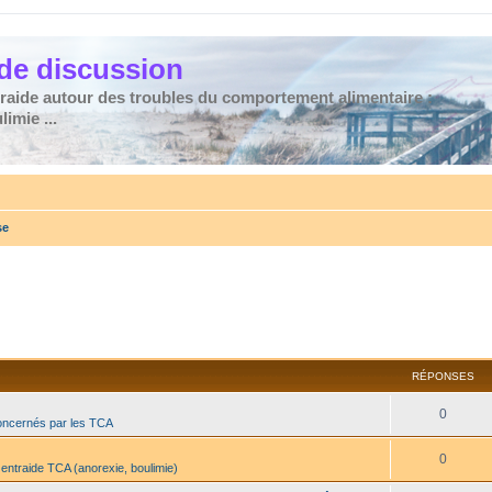
de discussion
traide autour des troubles du comportement alimentaire :
imie ...
se
RÉPONSES
0
oncernés par les TCA
0
 entraide TCA (anorexie, boulimie)