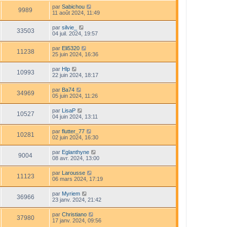
par
Sabichou
9989
11 août 2024, 11:49
par
silvie_
33503
04 juil. 2024, 19:57
par
Eli5320
11238
25 juin 2024, 16:36
par
Hlp
10993
22 juin 2024, 18:17
par
Ba74
34969
05 juin 2024, 11:26
par
LisaP
10527
04 juin 2024, 13:11
par
flutter_77
10281
02 juin 2024, 16:30
par
Eglanthyne
9004
08 avr. 2024, 13:00
par
Larousse
11123
06 mars 2024, 17:19
par
Myriem
36966
23 janv. 2024, 21:42
par
Christiano
37980
17 janv. 2024, 09:56