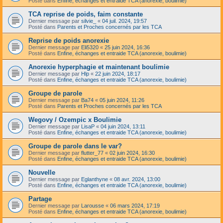
Posté dans
Enfine, échanges et entraide TCA (anorexie, boulimie)
TCA reprise de poids, faim constante
Dernier message par
silvie_
«
04 juil. 2024, 19:57
Posté dans
Parents et Proches concernés par les TCA
Reprise de poids anorexie
Dernier message par
Eli5320
«
25 juin 2024, 16:36
Posté dans
Enfine, échanges et entraide TCA (anorexie, boulimie)
Anorexie hyperphagie et maintenant boulimie
Dernier message par
Hlp
«
22 juin 2024, 18:17
Posté dans
Enfine, échanges et entraide TCA (anorexie, boulimie)
Groupe de parole
Dernier message par
Ba74
«
05 juin 2024, 11:26
Posté dans
Parents et Proches concernés par les TCA
Wegovy / Ozempic x Boulimie
Dernier message par
LisaP
«
04 juin 2024, 13:11
Posté dans
Enfine, échanges et entraide TCA (anorexie, boulimie)
Groupe de parole dans le var?
Dernier message par
flutter_77
«
02 juin 2024, 16:30
Posté dans
Enfine, échanges et entraide TCA (anorexie, boulimie)
Nouvelle
Dernier message par
Eglanthyne
«
08 avr. 2024, 13:00
Posté dans
Enfine, échanges et entraide TCA (anorexie, boulimie)
Partage
Dernier message par
Larousse
«
06 mars 2024, 17:19
Posté dans
Enfine, échanges et entraide TCA (anorexie, boulimie)