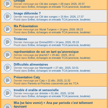
Groupe
Dernier message par
Clé des songes
«
09 mars 2026, 20:37
Posté dans
Enfine, échanges et entraide TCA (anorexie, boulimie)
Image déformée ?
Dernier message par
Clé des songes
«
15 févr. 2026, 17:37
Posté dans
Enfine, échanges et entraide TCA (anorexie, boulimie)
Ma Présentation
Dernier message par
Wyatt Turgeon
«
14 janv. 2026, 08:23
Posté dans
Enfine, échanges et entraide TCA (anorexie, boulimie)
Tristesse
Dernier message par
Emma2003
«
14 janv. 2026, 05:19
Posté dans
Enfine, échanges et entraide TCA (anorexie, boulimie)
représentation de soi en tant qu'anorexique
Dernier message par
jirachi17
«
29 déc. 2025, 18:11
Posté dans
Enfine, échanges et entraide TCA (anorexie, boulimie)
Difficultés alimentaires
Dernier message par
Marinegstfr
«
27 déc. 2025, 02:01
Posté dans
Enfine, échanges et entraide TCA (anorexie, boulimie)
Présentation Caty
Dernier message par
Caty
«
11 déc. 2025, 11:32
Posté dans
Parents et Proches concernés par les TCA
trouble d oralite et sensorielle
Dernier message par
drinette
«
01 déc. 2025, 10:58
Posté dans
Enfine, échanges et entraide TCA (anorexie, boulimie)
Mia (se faire vomir) + Ana par periode c'est tellement
épuisant