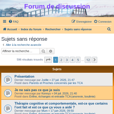
Forum de discussion
FAQ
S’enregistrer
Connexion
R
Accueil
Index du forum
Rechercher
Sujets sans réponse
e
Sujets sans réponse
c
Aller à la recherche avancée
h
Rechercher
Recherche avancée
e
Page
1
sur
12
1
2
3
4
5
12
Suivante
596 résultats trouvés
r
…
c
Sujets
h
Présentation
e
Dernier message par
Joëlle
«
27 juil. 2026, 21:47
Posté dans
Parents et Proches concernés par les TCA
r
Je ne sais pas ce que je suis
Dernier message par
Konnyy
«
04 juil. 2026, 21:40
Posté dans
Enfine, échanges et entraide TCA (anorexie, boulimie)
Thérapie cognitive et comportementale, est-ce que certains
l'ont fait et est ce que ça vous a aidé ?
Dernier message par
Mum
«
17 juin 2026, 09:50
Posté dans
Enfine, échanges et entraide TCA (anorexie, boulimie)