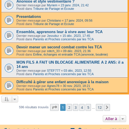
Anorexie et style vestimentaire ?
Dernier message par
Myriem
«
23 janv. 2024, 21:42
Posté dans
Tribune de Partage et Ecoute
Presentations
Dernier message par
Christiano
«
17 janv. 2024, 09:56
Posté dans
Tribune de Partage et Ecoute
Ensemble, apprenons leur à vivre avec leur TCA
Dernier message par
Jessdsz
«
15 déc. 2023, 17:45
Posté dans
Parents et Proches concernés par les TCA
Devoir mener un second combat contre les TCA
Dernier message par
stitch_33
«
09 déc. 2023, 21:36
Posté dans
Enfine, échanges et entraide TCA (anorexie, boulimie)
MON FILS A FAIT UN BLOCAGE ALIMENTAIRE A 2 ANS: il a
14 ans
Dernier message par
STEF777
«
03 déc. 2023, 12:55
Posté dans
Parents et Proches concernés par les TCA
Difficulté à gérer une enfant anorexique à la maison
Dernier message par
Agnes78
«
30 nov. 2023, 18:21
Posté dans
Parents et Proches concernés par les TCA
Page
1
sur
12
1
2
3
4
5
12
Suivante
596 résultats trouvés
…
Aller à