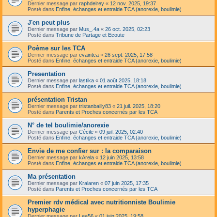
Dernier message par
raphdelrey
«
12 nov. 2025, 19:37
Posté dans
Enfine, échanges et entraide TCA (anorexie, boulimie)
J'en peut plus
Dernier message par
Mus_.4a
«
26 oct. 2025, 02:23
Posté dans
Tribune de Partage et Ecoute
Poème sur les TCA
Dernier message par
evaintca
«
26 sept. 2025, 17:58
Posté dans
Enfine, échanges et entraide TCA (anorexie, boulimie)
Presentation
Dernier message par
lastika
«
01 août 2025, 18:18
Posté dans
Enfine, échanges et entraide TCA (anorexie, boulimie)
présentation Tristan
Dernier message par
tristanbailly83
«
21 juil. 2025, 18:20
Posté dans
Parents et Proches concernés par les TCA
N° de tel boulimie/anorexie
Dernier message par
Cécile
«
09 juil. 2025, 02:40
Posté dans
Enfine, échanges et entraide TCA (anorexie, boulimie)
Envie de me confier sur : la comparaison
Dernier message par
kArela
«
12 juin 2025, 13:58
Posté dans
Enfine, échanges et entraide TCA (anorexie, boulimie)
Ma présentation
Dernier message par
Kralaren
«
07 juin 2025, 17:35
Posté dans
Parents et Proches concernés par les TCA
Premier rdv médical avec nutritionniste Boulimie
hyperphagie
Dernier message par
Lea56
«
01 juin 2025, 19:58