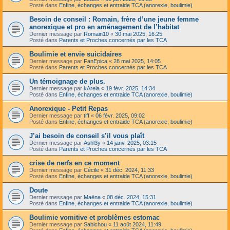
Posté dans
Enfine, échanges et entraide TCA (anorexie, boulimie)
Besoin de conseil : Romain, frère d’une jeune femme
anorexique et pro en aménagement de l’habitat
Dernier message par
Romain10
«
30 mai 2025, 16:25
Posté dans
Parents et Proches concernés par les TCA
Boulimie et envie suicidaires
Dernier message par
FanEpica
«
28 mai 2025, 14:05
Posté dans
Parents et Proches concernés par les TCA
Un témoignage de plus.
Dernier message par
kArela
«
19 févr. 2025, 14:34
Posté dans
Enfine, échanges et entraide TCA (anorexie, boulimie)
Anorexique - Petit Repas
Dernier message par
tiff
«
06 févr. 2025, 09:02
Posté dans
Enfine, échanges et entraide TCA (anorexie, boulimie)
J’ai besoin de conseil s’il vous plaît
Dernier message par
Ashl3y
«
14 janv. 2025, 03:15
Posté dans
Parents et Proches concernés par les TCA
crise de nerfs en ce moment
Dernier message par
Cécile
«
31 déc. 2024, 11:33
Posté dans
Enfine, échanges et entraide TCA (anorexie, boulimie)
Doute
Dernier message par
Maëna
«
08 déc. 2024, 15:31
Posté dans
Enfine, échanges et entraide TCA (anorexie, boulimie)
Boulimie vomitive et problèmes estomac
Dernier message par
Sabichou
«
11 août 2024, 11:49