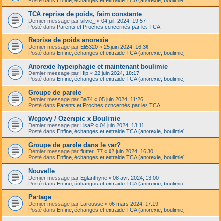
Posté dans
Enfine, échanges et entraide TCA (anorexie, boulimie)
TCA reprise de poids, faim constante
Dernier message par
silvie_
«
04 juil. 2024, 19:57
Posté dans
Parents et Proches concernés par les TCA
Reprise de poids anorexie
Dernier message par
Eli5320
«
25 juin 2024, 16:36
Posté dans
Enfine, échanges et entraide TCA (anorexie, boulimie)
Anorexie hyperphagie et maintenant boulimie
Dernier message par
Hlp
«
22 juin 2024, 18:17
Posté dans
Enfine, échanges et entraide TCA (anorexie, boulimie)
Groupe de parole
Dernier message par
Ba74
«
05 juin 2024, 11:26
Posté dans
Parents et Proches concernés par les TCA
Wegovy / Ozempic x Boulimie
Dernier message par
LisaP
«
04 juin 2024, 13:11
Posté dans
Enfine, échanges et entraide TCA (anorexie, boulimie)
Groupe de parole dans le var?
Dernier message par
flutter_77
«
02 juin 2024, 16:30
Posté dans
Enfine, échanges et entraide TCA (anorexie, boulimie)
Nouvelle
Dernier message par
Eglanthyne
«
08 avr. 2024, 13:00
Posté dans
Enfine, échanges et entraide TCA (anorexie, boulimie)
Partage
Dernier message par
Larousse
«
06 mars 2024, 17:19
Posté dans
Enfine, échanges et entraide TCA (anorexie, boulimie)