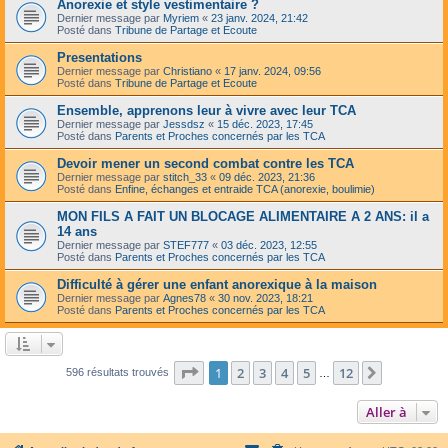
Anorexie et style vestimentaire ?
Dernier message par
Myriem
«
23 janv. 2024, 21:42
Posté dans
Tribune de Partage et Ecoute
Presentations
Dernier message par
Christiano
«
17 janv. 2024, 09:56
Posté dans
Tribune de Partage et Ecoute
Ensemble, apprenons leur à vivre avec leur TCA
Dernier message par
Jessdsz
«
15 déc. 2023, 17:45
Posté dans
Parents et Proches concernés par les TCA
Devoir mener un second combat contre les TCA
Dernier message par
stitch_33
«
09 déc. 2023, 21:36
Posté dans
Enfine, échanges et entraide TCA (anorexie, boulimie)
MON FILS A FAIT UN BLOCAGE ALIMENTAIRE A 2 ANS: il a
14 ans
Dernier message par
STEF777
«
03 déc. 2023, 12:55
Posté dans
Parents et Proches concernés par les TCA
Difficulté à gérer une enfant anorexique à la maison
Dernier message par
Agnes78
«
30 nov. 2023, 18:21
Posté dans
Parents et Proches concernés par les TCA
Page
1
sur
12
1
2
3
4
5
12
Suivante
596 résultats trouvés
…
Aller à