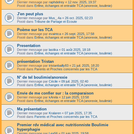
Dernier message par
raphdelrey
«
12 nov. 2025, 19:37
Posté dans
Enfine, échanges et entraide TCA (anorexie, boulimie)
J'en peut plus
Dernier message par
Mus_.4a
«
26 oct. 2025, 02:23
Posté dans
Tribune de Partage et Ecoute
Poème sur les TCA
Dernier message par
evaintca
«
26 sept. 2025, 17:58
Posté dans
Enfine, échanges et entraide TCA (anorexie, boulimie)
Presentation
Dernier message par
lastika
«
01 août 2025, 18:18
Posté dans
Enfine, échanges et entraide TCA (anorexie, boulimie)
présentation Tristan
Dernier message par
tristanbailly83
«
21 juil. 2025, 18:20
Posté dans
Parents et Proches concernés par les TCA
N° de tel boulimie/anorexie
Dernier message par
Cécile
«
09 juil. 2025, 02:40
Posté dans
Enfine, échanges et entraide TCA (anorexie, boulimie)
Envie de me confier sur : la comparaison
Dernier message par
kArela
«
12 juin 2025, 13:58
Posté dans
Enfine, échanges et entraide TCA (anorexie, boulimie)
Ma présentation
Dernier message par
Kralaren
«
07 juin 2025, 17:35
Posté dans
Parents et Proches concernés par les TCA
Premier rdv médical avec nutritionniste Boulimie
hyperphagie
Dernier message par
Lea56
«
01 juin 2025, 19:58