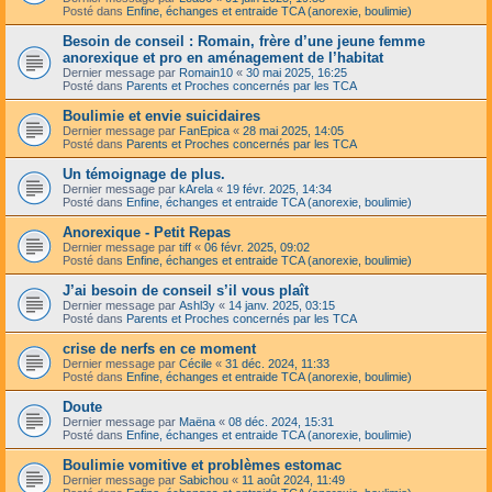
Posté dans
Enfine, échanges et entraide TCA (anorexie, boulimie)
Besoin de conseil : Romain, frère d’une jeune femme
anorexique et pro en aménagement de l’habitat
Dernier message par
Romain10
«
30 mai 2025, 16:25
Posté dans
Parents et Proches concernés par les TCA
Boulimie et envie suicidaires
Dernier message par
FanEpica
«
28 mai 2025, 14:05
Posté dans
Parents et Proches concernés par les TCA
Un témoignage de plus.
Dernier message par
kArela
«
19 févr. 2025, 14:34
Posté dans
Enfine, échanges et entraide TCA (anorexie, boulimie)
Anorexique - Petit Repas
Dernier message par
tiff
«
06 févr. 2025, 09:02
Posté dans
Enfine, échanges et entraide TCA (anorexie, boulimie)
J’ai besoin de conseil s’il vous plaît
Dernier message par
Ashl3y
«
14 janv. 2025, 03:15
Posté dans
Parents et Proches concernés par les TCA
crise de nerfs en ce moment
Dernier message par
Cécile
«
31 déc. 2024, 11:33
Posté dans
Enfine, échanges et entraide TCA (anorexie, boulimie)
Doute
Dernier message par
Maëna
«
08 déc. 2024, 15:31
Posté dans
Enfine, échanges et entraide TCA (anorexie, boulimie)
Boulimie vomitive et problèmes estomac
Dernier message par
Sabichou
«
11 août 2024, 11:49