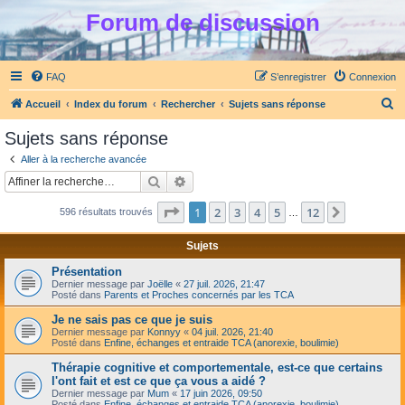
Forum de discussion
FAQ
S’enregistrer
Connexion
R
Accueil
Index du forum
Rechercher
Sujets sans réponse
e
Sujets sans réponse
c
Aller à la recherche avancée
h
Rechercher
Recherche avancée
e
Page
1
sur
12
1
2
3
4
5
12
Suivante
596 résultats trouvés
r
…
c
Sujets
h
Présentation
e
Dernier message par
Joëlle
«
27 juil. 2026, 21:47
Posté dans
Parents et Proches concernés par les TCA
r
Je ne sais pas ce que je suis
Dernier message par
Konnyy
«
04 juil. 2026, 21:40
Posté dans
Enfine, échanges et entraide TCA (anorexie, boulimie)
Thérapie cognitive et comportementale, est-ce que certains
l'ont fait et est ce que ça vous a aidé ?
Dernier message par
Mum
«
17 juin 2026, 09:50
Posté dans
Enfine, échanges et entraide TCA (anorexie, boulimie)