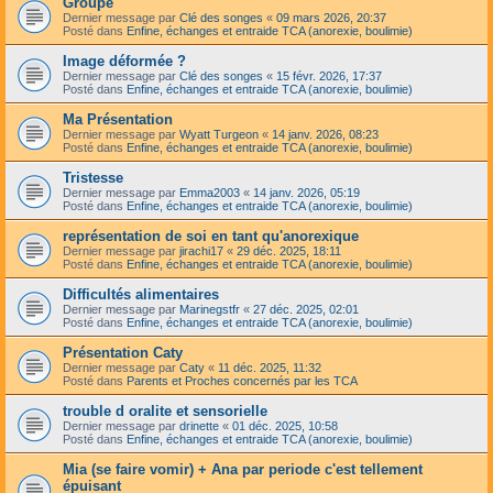
Groupe
Dernier message par
Clé des songes
«
09 mars 2026, 20:37
Posté dans
Enfine, échanges et entraide TCA (anorexie, boulimie)
Image déformée ?
Dernier message par
Clé des songes
«
15 févr. 2026, 17:37
Posté dans
Enfine, échanges et entraide TCA (anorexie, boulimie)
Ma Présentation
Dernier message par
Wyatt Turgeon
«
14 janv. 2026, 08:23
Posté dans
Enfine, échanges et entraide TCA (anorexie, boulimie)
Tristesse
Dernier message par
Emma2003
«
14 janv. 2026, 05:19
Posté dans
Enfine, échanges et entraide TCA (anorexie, boulimie)
représentation de soi en tant qu'anorexique
Dernier message par
jirachi17
«
29 déc. 2025, 18:11
Posté dans
Enfine, échanges et entraide TCA (anorexie, boulimie)
Difficultés alimentaires
Dernier message par
Marinegstfr
«
27 déc. 2025, 02:01
Posté dans
Enfine, échanges et entraide TCA (anorexie, boulimie)
Présentation Caty
Dernier message par
Caty
«
11 déc. 2025, 11:32
Posté dans
Parents et Proches concernés par les TCA
trouble d oralite et sensorielle
Dernier message par
drinette
«
01 déc. 2025, 10:58
Posté dans
Enfine, échanges et entraide TCA (anorexie, boulimie)
Mia (se faire vomir) + Ana par periode c'est tellement
épuisant