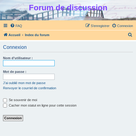
Forum de discussion
FAQ
S’enregistrer
Connexion
R
Accueil
Index du forum
e
Connexion
c
h
Nom d’utilisateur :
e
r
Mot de passe :
c
J’ai oublié mon mot de passe
h
Renvoyer le courriel de confirmation
e
Se souvenir de moi
r
Cacher mon statut en ligne pour cette session