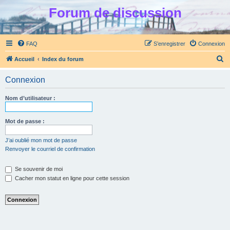
Forum de discussion
FAQ
S’enregistrer
Connexion
R
Accueil
Index du forum
e
Connexion
c
h
Nom d’utilisateur :
e
r
Mot de passe :
c
J’ai oublié mon mot de passe
h
Renvoyer le courriel de confirmation
e
Se souvenir de moi
r
Cacher mon statut en ligne pour cette session