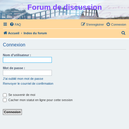
Forum de discussion
FAQ
S’enregistrer
Connexion
R
Accueil
Index du forum
e
Connexion
c
h
Nom d’utilisateur :
e
r
Mot de passe :
c
J’ai oublié mon mot de passe
h
Renvoyer le courriel de confirmation
e
Se souvenir de moi
r
Cacher mon statut en ligne pour cette session