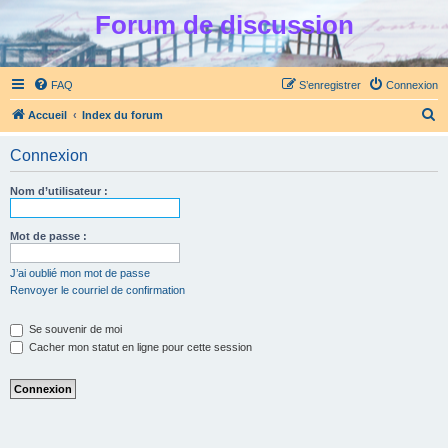
Forum de discussion
FAQ
S’enregistrer
Connexion
R
Accueil
Index du forum
e
Connexion
c
h
Nom d’utilisateur :
e
r
Mot de passe :
c
J’ai oublié mon mot de passe
h
Renvoyer le courriel de confirmation
e
Se souvenir de moi
r
Cacher mon statut en ligne pour cette session