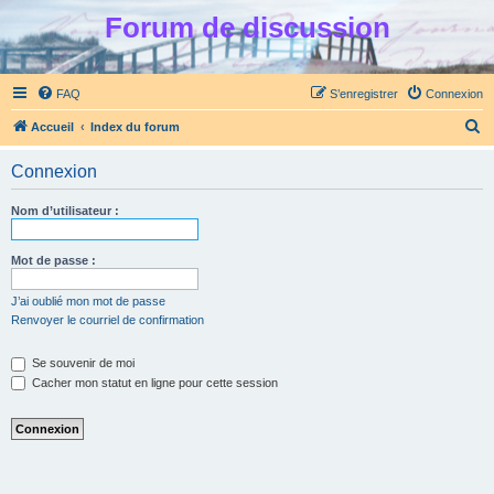
Forum de discussion
FAQ
S’enregistrer
Connexion
R
Accueil
Index du forum
e
Connexion
c
h
Nom d’utilisateur :
e
r
Mot de passe :
c
J’ai oublié mon mot de passe
h
Renvoyer le courriel de confirmation
e
Se souvenir de moi
r
Cacher mon statut en ligne pour cette session