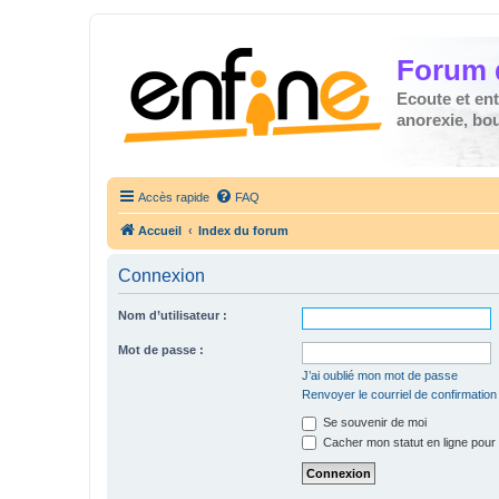
Forum 
Ecoute et en
anorexie, boul
Accès rapide
FAQ
Accueil
Index du forum
Connexion
Nom d’utilisateur :
Mot de passe :
J’ai oublié mon mot de passe
Renvoyer le courriel de confirmation
Se souvenir de moi
Cacher mon statut en ligne pour 