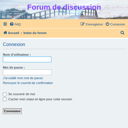
Forum de discussion
FAQ
S’enregistrer
Connexion
R
Accueil
Index du forum
e
Connexion
c
h
Nom d’utilisateur :
e
r
Mot de passe :
c
J’ai oublié mon mot de passe
h
Renvoyer le courriel de confirmation
e
Se souvenir de moi
r
Cacher mon statut en ligne pour cette session