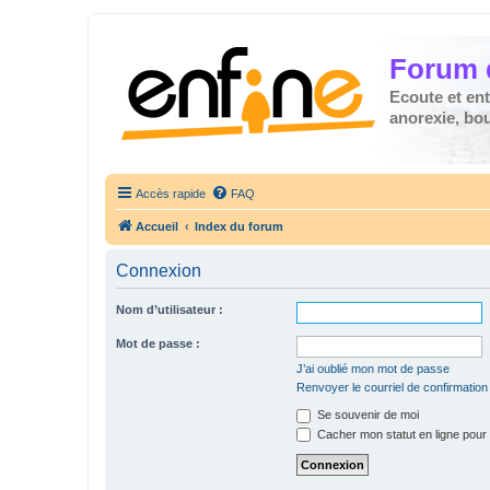
Forum 
Ecoute et en
anorexie, boul
Accès rapide
FAQ
Accueil
Index du forum
Connexion
Nom d’utilisateur :
Mot de passe :
J’ai oublié mon mot de passe
Renvoyer le courriel de confirmation
Se souvenir de moi
Cacher mon statut en ligne pour 