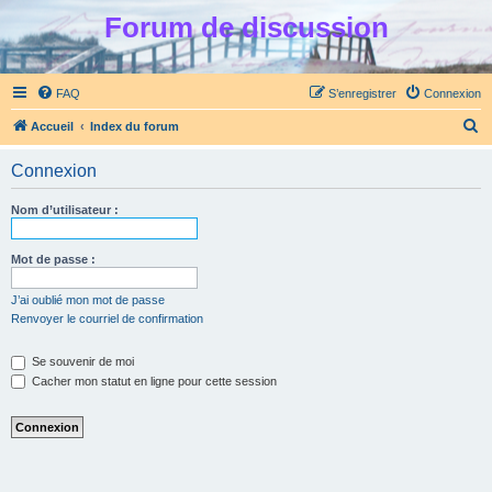
Forum de discussion
FAQ
S’enregistrer
Connexion
R
Accueil
Index du forum
e
Connexion
c
h
Nom d’utilisateur :
e
r
Mot de passe :
c
J’ai oublié mon mot de passe
h
Renvoyer le courriel de confirmation
e
Se souvenir de moi
r
Cacher mon statut en ligne pour cette session