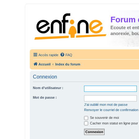
Forum 
Ecoute et en
anorexie, boul
Accès rapide
FAQ
Accueil
Index du forum
Connexion
Nom d’utilisateur :
Mot de passe :
J’ai oublié mon mot de passe
Renvoyer le courriel de confirmation
Se souvenir de moi
Cacher mon statut en ligne pour 