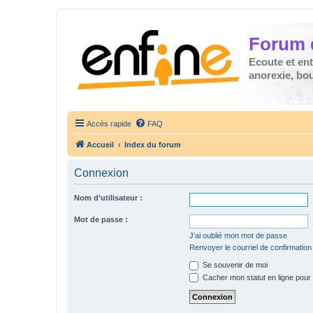
Forum 
Ecoute et en
anorexie, boul
Accès rapide
FAQ
Accueil
Index du forum
Connexion
Nom d’utilisateur :
Mot de passe :
J’ai oublié mon mot de passe
Renvoyer le courriel de confirmation
Se souvenir de moi
Cacher mon statut en ligne pour 