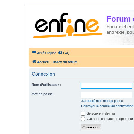
Forum 
Ecoute et en
anorexie, boul
Accès rapide
FAQ
Accueil
Index du forum
Connexion
Nom d’utilisateur :
Mot de passe :
J’ai oublié mon mot de passe
Renvoyer le courriel de confirmation
Se souvenir de moi
Cacher mon statut en ligne pour 