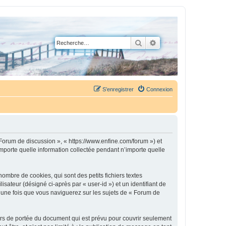
Rechercher
Recherche avancée
S’enregistrer
Connexion
 Forum de discussion », « https://www.enfine.com/forum ») et
importe quelle information collectée pendant n’importe quelle
mbre de cookies, qui sont des petits fichiers textes
isateur (désigné ci-après par « user-id ») et un identifiant de
é une fois que vous naviguerez sur les sujets de « Forum de
rs de portée du document qui est prévu pour couvrir seulement