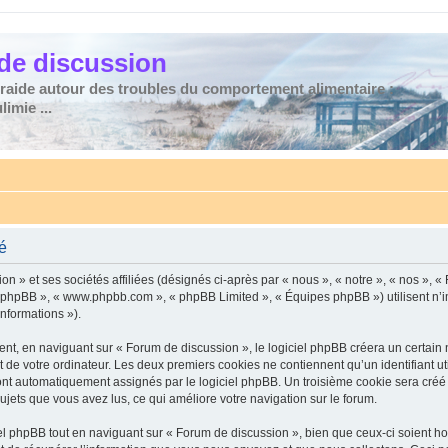
de discussion
traide autour des troubles du comportement alimentaire :
imie ...
té
n » et ses sociétés affiliées (désignés ci-après par « nous », « notre », « nos », «
iel phpBB », « www.phpbb.com », « phpBB Limited », « Équipes phpBB ») utilisent n’
informations »).
t, en naviguant sur « Forum de discussion », le logiciel phpBB créera un certain no
 de votre ordinateur. Les deux premiers cookies ne contiennent qu’un identifiant util
 sont automatiquement assignés par le logiciel phpBB. Un troisième cookie sera cré
 sujets que vous avez lus, ce qui améliore votre navigation sur le forum.
 phpBB tout en naviguant sur « Forum de discussion », bien que ceux-ci soient ho