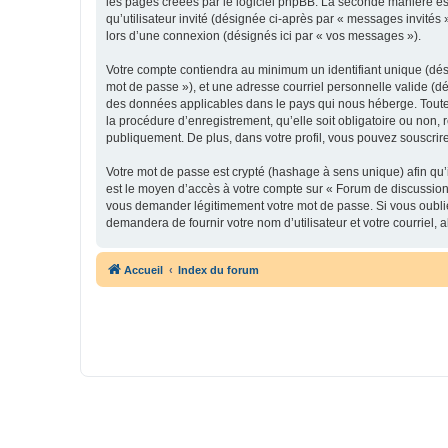
les pages créées par le logiciel phpBB. La seconde manière est 
qu’utilisateur invité (désignée ci-après par « messages invités
lors d’une connexion (désignés ici par « vos messages »).
Votre compte contiendra au minimum un identifiant unique (dési
mot de passe »), et une adresse courriel personnelle valide (dé
des données applicables dans le pays qui nous héberge. Toute i
la procédure d’enregistrement, qu’elle soit obligatoire ou non,
publiquement. De plus, dans votre profil, vous pouvez souscrire
Votre mot de passe est crypté (hashage à sens unique) afin qu’i
est le moyen d’accès à votre compte sur « Forum de discussion
vous demander légitimement votre mot de passe. Si vous oubliez
demandera de fournir votre nom d’utilisateur et votre courriel
Accueil
Index du forum