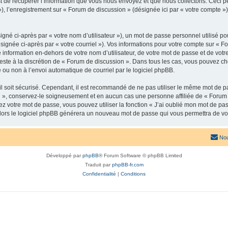
de récupérer l’information que vous nous envoyez et que nous collectons. Ceci peut 
 »), l’enregistrement sur « Forum de discussion » (désignée ici par « votre compte
gné ci-après par « votre nom d’utilisateur »), un mot de passe personnel utilisé po
signée ci-après par « votre courriel »). Vos informations pour votre compte sur « F
nformation en-dehors de votre nom d’utilisateur, de votre mot de passe et de votr
 reste à la discrétion de « Forum de discussion ». Dans tous les cas, vous pouvez ch
 ou non à l’envoi automatique de courriel par le logiciel phpBB.
l soit sécurisé. Cependant, il est recommandé de ne pas utiliser le même mot de pas
 », conservez-le soigneusement et en aucun cas une personne affiliée de « Forum 
 votre mot de passe, vous pouvez utiliser la fonction « J’ai oublié mon mot de pa
, alors le logiciel phpBB générera un nouveau mot de passe qui vous permettra de v
Nou
Développé par
phpBB
® Forum Software © phpBB Limited
Traduit par
phpBB-fr.com
Confidentialité
|
Conditions