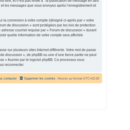
être, et n’est pas limité à : la publication de message en tant
 ») et les messages que vous envoyez après l’enregistrement et
ur la connexion à votre compte (désigné ci-après par « votre
orum de discussion » sont protégées par les lois de protection
e adresse courriel requise par « Forum de discussion » durant
oisir quelle information de votre compte sera affichée
se sur plusieurs sites Internet différents. Votre mot de passe
de discussion », de phpBB ou une d’une tierce partie ne peut
sse » fournie par le logiciel phpBB. Ce processus vous
ous reconnecter.
s contacter
Supprimer les cookies
Heures au format
UTC+02:00