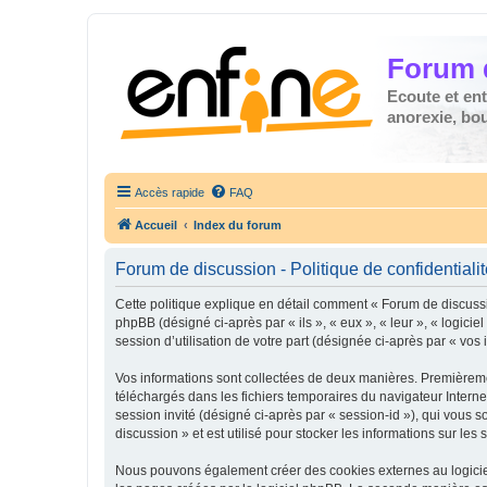
Forum 
Ecoute et en
anorexie, boul
Accès rapide
FAQ
Accueil
Index du forum
Forum de discussion - Politique de confidentiali
Cette politique explique en détail comment « Forum de discussio
phpBB (désigné ci-après par « ils », « eux », « leur », « logic
session d’utilisation de votre part (désignée ci-après par « vos 
Vos informations sont collectées de deux manières. Premièremen
téléchargés dans les fichiers temporaires du navigateur Internet
session invité (désigné ci-après par « session-id »), qui vous
discussion » et est utilisé pour stocker les informations sur les
Nous pouvons également créer des cookies externes au logiciel