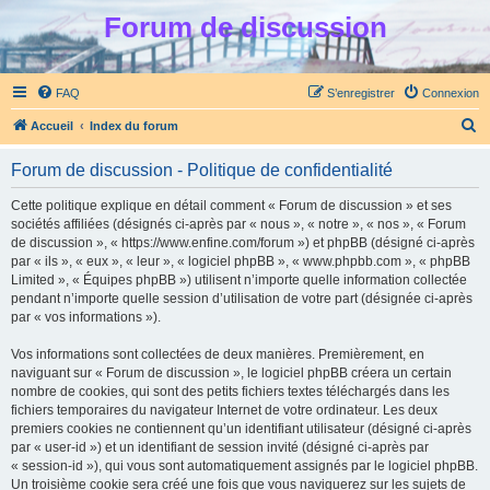
Forum de discussion
FAQ
S’enregistrer
Connexion
R
Accueil
Index du forum
e
Forum de discussion - Politique de confidentialité
c
h
Cette politique explique en détail comment « Forum de discussion » et ses
sociétés affiliées (désignés ci-après par « nous », « notre », « nos », « Forum
e
de discussion », « https://www.enfine.com/forum ») et phpBB (désigné ci-après
r
par « ils », « eux », « leur », « logiciel phpBB », « www.phpbb.com », « phpBB
Limited », « Équipes phpBB ») utilisent n’importe quelle information collectée
c
pendant n’importe quelle session d’utilisation de votre part (désignée ci-après
h
par « vos informations »).
e
Vos informations sont collectées de deux manières. Premièrement, en
r
naviguant sur « Forum de discussion », le logiciel phpBB créera un certain
nombre de cookies, qui sont des petits fichiers textes téléchargés dans les
fichiers temporaires du navigateur Internet de votre ordinateur. Les deux
premiers cookies ne contiennent qu’un identifiant utilisateur (désigné ci-après
par « user-id ») et un identifiant de session invité (désigné ci-après par
« session-id »), qui vous sont automatiquement assignés par le logiciel phpBB.
Un troisième cookie sera créé une fois que vous naviguerez sur les sujets de