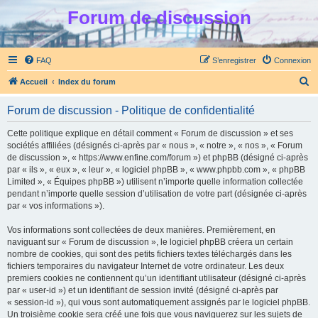
Forum de discussion
FAQ
S’enregistrer
Connexion
R
Accueil
Index du forum
e
Forum de discussion - Politique de confidentialité
c
h
Cette politique explique en détail comment « Forum de discussion » et ses
sociétés affiliées (désignés ci-après par « nous », « notre », « nos », « Forum
e
de discussion », « https://www.enfine.com/forum ») et phpBB (désigné ci-après
r
par « ils », « eux », « leur », « logiciel phpBB », « www.phpbb.com », « phpBB
Limited », « Équipes phpBB ») utilisent n’importe quelle information collectée
c
pendant n’importe quelle session d’utilisation de votre part (désignée ci-après
h
par « vos informations »).
e
Vos informations sont collectées de deux manières. Premièrement, en
r
naviguant sur « Forum de discussion », le logiciel phpBB créera un certain
nombre de cookies, qui sont des petits fichiers textes téléchargés dans les
fichiers temporaires du navigateur Internet de votre ordinateur. Les deux
premiers cookies ne contiennent qu’un identifiant utilisateur (désigné ci-après
par « user-id ») et un identifiant de session invité (désigné ci-après par
« session-id »), qui vous sont automatiquement assignés par le logiciel phpBB.
Un troisième cookie sera créé une fois que vous naviguerez sur les sujets de