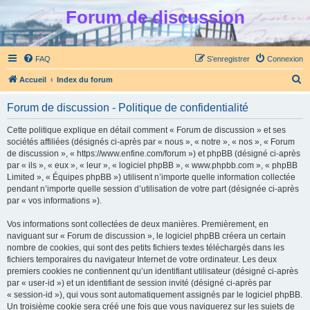
Forum de discussion
FAQ
S’enregistrer
Connexion
R
Accueil
Index du forum
e
Forum de discussion - Politique de confidentialité
c
h
Cette politique explique en détail comment « Forum de discussion » et ses
sociétés affiliées (désignés ci-après par « nous », « notre », « nos », « Forum
e
de discussion », « https://www.enfine.com/forum ») et phpBB (désigné ci-après
r
par « ils », « eux », « leur », « logiciel phpBB », « www.phpbb.com », « phpBB
Limited », « Équipes phpBB ») utilisent n’importe quelle information collectée
c
pendant n’importe quelle session d’utilisation de votre part (désignée ci-après
h
par « vos informations »).
e
Vos informations sont collectées de deux manières. Premièrement, en
r
naviguant sur « Forum de discussion », le logiciel phpBB créera un certain
nombre de cookies, qui sont des petits fichiers textes téléchargés dans les
fichiers temporaires du navigateur Internet de votre ordinateur. Les deux
premiers cookies ne contiennent qu’un identifiant utilisateur (désigné ci-après
par « user-id ») et un identifiant de session invité (désigné ci-après par
« session-id »), qui vous sont automatiquement assignés par le logiciel phpBB.
Un troisième cookie sera créé une fois que vous naviguerez sur les sujets de