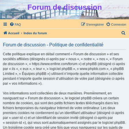
Forum de discussion
FAQ
S’enregistrer
Connexion
R
Accueil
Index du forum
e
Forum de discussion - Politique de confidentialité
c
h
Cette politique explique en détail comment « Forum de discussion » et ses
sociétés affiliées (désignés ci-après par « nous », « notre », « nos », « Forum
e
de discussion », « https://www.enfine.com/forum ») et phpBB (désigné ci-après
r
par « ils », « eux », « leur », « logiciel phpBB », « www.phpbb.com », « phpBB
Limited », « Équipes phpBB ») utilisent n’importe quelle information collectée
c
pendant n’importe quelle session d’utilisation de votre part (désignée ci-après
h
par « vos informations »).
e
Vos informations sont collectées de deux manières. Premièrement, en
r
naviguant sur « Forum de discussion », le logiciel phpBB créera un certain
nombre de cookies, qui sont des petits fichiers textes téléchargés dans les
fichiers temporaires du navigateur Internet de votre ordinateur. Les deux
premiers cookies ne contiennent qu’un identifiant utilisateur (désigné ci-après
par « user-id ») et un identifiant de session invité (désigné ci-après par
« session-id »), qui vous sont automatiquement assignés par le logiciel phpBB.
Un troisième cookie sera créé une fois que vous naviguerez sur les sujets de