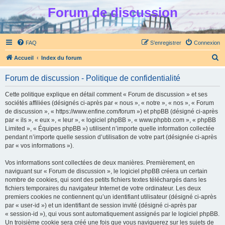
Forum de discussion
FAQ
S’enregistrer
Connexion
R
Accueil
Index du forum
e
Forum de discussion - Politique de confidentialité
c
h
Cette politique explique en détail comment « Forum de discussion » et ses
sociétés affiliées (désignés ci-après par « nous », « notre », « nos », « Forum
e
de discussion », « https://www.enfine.com/forum ») et phpBB (désigné ci-après
r
par « ils », « eux », « leur », « logiciel phpBB », « www.phpbb.com », « phpBB
Limited », « Équipes phpBB ») utilisent n’importe quelle information collectée
c
pendant n’importe quelle session d’utilisation de votre part (désignée ci-après
h
par « vos informations »).
e
Vos informations sont collectées de deux manières. Premièrement, en
r
naviguant sur « Forum de discussion », le logiciel phpBB créera un certain
nombre de cookies, qui sont des petits fichiers textes téléchargés dans les
fichiers temporaires du navigateur Internet de votre ordinateur. Les deux
premiers cookies ne contiennent qu’un identifiant utilisateur (désigné ci-après
par « user-id ») et un identifiant de session invité (désigné ci-après par
« session-id »), qui vous sont automatiquement assignés par le logiciel phpBB.
Un troisième cookie sera créé une fois que vous naviguerez sur les sujets de