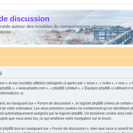
de discussion
traide autour des troubles du comportement alimentaire :
imie ...
té
n » et ses sociétés affiliées (désignés ci-après par « nous », « notre », « nos », «
iel phpBB », « www.phpbb.com », « phpBB Limited », « Équipes phpBB ») utilisent n’
informations »).
t, en naviguant sur « Forum de discussion », le logiciel phpBB créera un certain no
 de votre ordinateur. Les deux premiers cookies ne contiennent qu’un identifiant util
 sont automatiquement assignés par le logiciel phpBB. Un troisième cookie sera cré
 sujets que vous avez lus, ce qui améliore votre navigation sur le forum.
 phpBB tout en naviguant sur « Forum de discussion », bien que ceux-ci soient ho