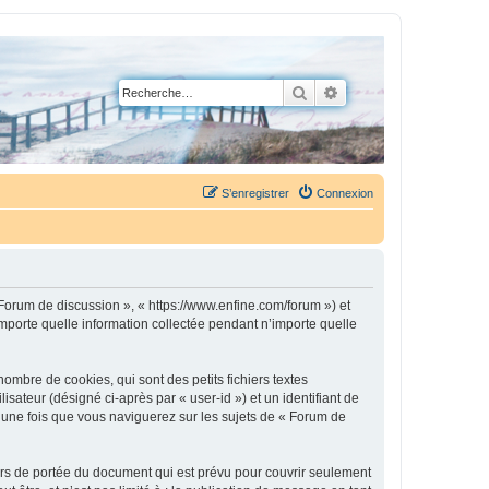
Rechercher
Recherche avancée
S’enregistrer
Connexion
 Forum de discussion », « https://www.enfine.com/forum ») et
importe quelle information collectée pendant n’importe quelle
mbre de cookies, qui sont des petits fichiers textes
isateur (désigné ci-après par « user-id ») et un identifiant de
é une fois que vous naviguerez sur les sujets de « Forum de
rs de portée du document qui est prévu pour couvrir seulement