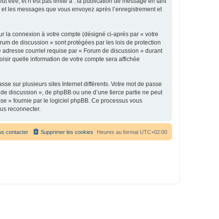
être, et n’est pas limité à : la publication de message en tant
 ») et les messages que vous envoyez après l’enregistrement et
ur la connexion à votre compte (désigné ci-après par « votre
orum de discussion » sont protégées par les lois de protection
e adresse courriel requise par « Forum de discussion » durant
oisir quelle information de votre compte sera affichée
se sur plusieurs sites Internet différents. Votre mot de passe
de discussion », de phpBB ou une d’une tierce partie ne peut
sse » fournie par le logiciel phpBB. Ce processus vous
ous reconnecter.
s contacter
Supprimer les cookies
Heures au format
UTC+02:00