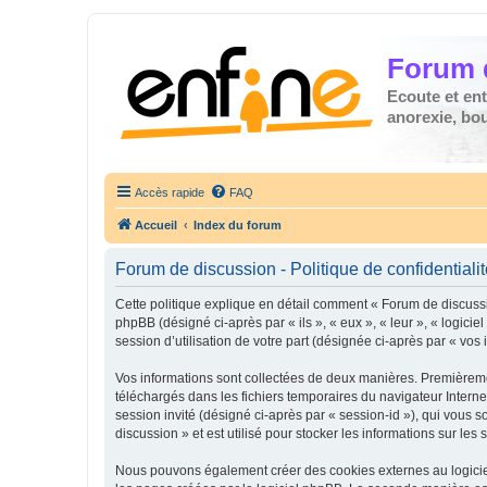
Forum 
Ecoute et en
anorexie, boul
Accès rapide
FAQ
Accueil
Index du forum
Forum de discussion - Politique de confidentiali
Cette politique explique en détail comment « Forum de discussio
phpBB (désigné ci-après par « ils », « eux », « leur », « logic
session d’utilisation de votre part (désignée ci-après par « vos 
Vos informations sont collectées de deux manières. Premièremen
téléchargés dans les fichiers temporaires du navigateur Internet
session invité (désigné ci-après par « session-id »), qui vous
discussion » et est utilisé pour stocker les informations sur les
Nous pouvons également créer des cookies externes au logiciel