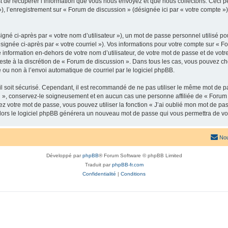
de récupérer l’information que vous nous envoyez et que nous collectons. Ceci peut 
 »), l’enregistrement sur « Forum de discussion » (désignée ici par « votre compte
gné ci-après par « votre nom d’utilisateur »), un mot de passe personnel utilisé po
signée ci-après par « votre courriel »). Vos informations pour votre compte sur « F
nformation en-dehors de votre nom d’utilisateur, de votre mot de passe et de votr
 reste à la discrétion de « Forum de discussion ». Dans tous les cas, vous pouvez ch
 ou non à l’envoi automatique de courriel par le logiciel phpBB.
l soit sécurisé. Cependant, il est recommandé de ne pas utiliser le même mot de pas
 », conservez-le soigneusement et en aucun cas une personne affiliée de « Forum 
 votre mot de passe, vous pouvez utiliser la fonction « J’ai oublié mon mot de pa
, alors le logiciel phpBB générera un nouveau mot de passe qui vous permettra de v
Nou
Développé par
phpBB
® Forum Software © phpBB Limited
Traduit par
phpBB-fr.com
Confidentialité
|
Conditions