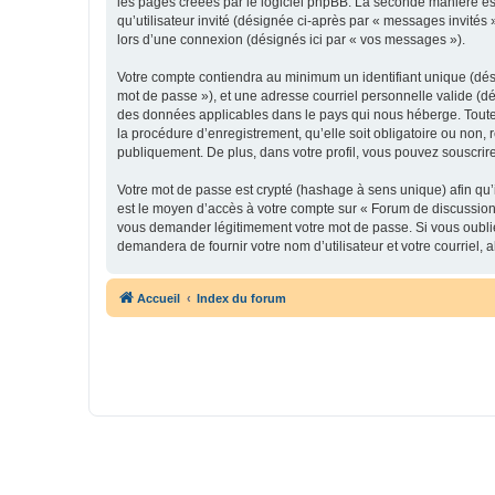
les pages créées par le logiciel phpBB. La seconde manière est 
qu’utilisateur invité (désignée ci-après par « messages invités
lors d’une connexion (désignés ici par « vos messages »).
Votre compte contiendra au minimum un identifiant unique (dési
mot de passe »), et une adresse courriel personnelle valide (dé
des données applicables dans le pays qui nous héberge. Toute i
la procédure d’enregistrement, qu’elle soit obligatoire ou non,
publiquement. De plus, dans votre profil, vous pouvez souscrire
Votre mot de passe est crypté (hashage à sens unique) afin qu’i
est le moyen d’accès à votre compte sur « Forum de discussion
vous demander légitimement votre mot de passe. Si vous oubliez
demandera de fournir votre nom d’utilisateur et votre courriel
Accueil
Index du forum